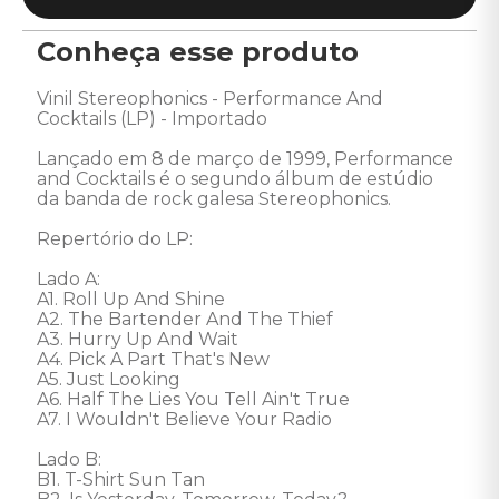
Conheça esse produto
Vinil Stereophonics - Performance And 
Cocktails (LP) - Importado 

Lançado em 8 de março de 1999, Performance 
and Cocktails é o segundo álbum de estúdio 
da banda de rock galesa Stereophonics. 

Repertório do LP: 

Lado A:

A1. Roll Up And Shine 

A2. The Bartender And The Thief 

A3. Hurry Up And Wait 

A4. Pick A Part That's New 

A5. Just Looking 

A6. Half The Lies You Tell Ain't True 

A7. I Wouldn't Believe Your Radio 

Lado B: 

B1. T-Shirt Sun Tan 
