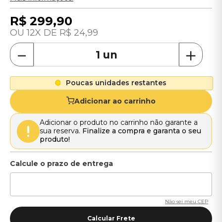
R$
299
,
90
12
R$
24
,
99
－
＋
Poucas unidades restantes
Adicionar ao carrinho
Adicionar o produto no carrinho não garante a
sua reserva.
Finalize a compra e garanta o seu
produto!
Não sei meu CEP