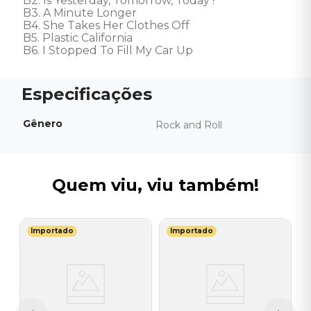
B2. Is Yesterday, Tomorrow, Today? 

B3. A Minute Longer 

B4. She Takes Her Clothes Off 

B5. Plastic California 

B6. I Stopped To Fill My Car Up
Gênero
Rock and Roll
Quem viu, viu também!
Importado
Importado
E
st
V
)
S
E
I
A