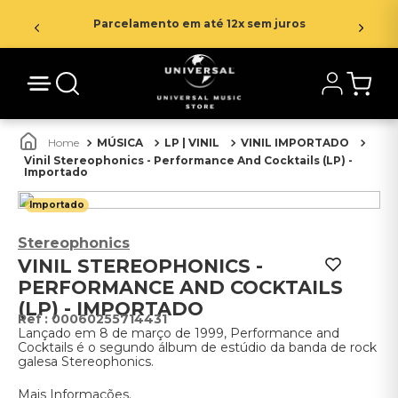
Parcelamento em até 12x sem juros
MÚSICA
LP | VINIL
VINIL IMPORTADO
Vinil Stereophonics - Performance And Cocktails (LP) -
Importado
Importado
Stereophonics
VINIL STEREOPHONICS -
PERFORMANCE AND COCKTAILS
(LP) - IMPORTADO
:
00060255714431
Lançado em 8 de março de 1999, Performance and
Cocktails é o segundo álbum de estúdio da banda de rock
galesa Stereophonics.
Mais Informações.