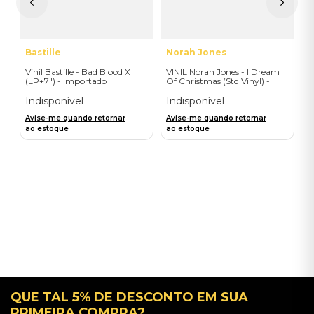
a
Bastille
Norah Jones
Vinil Bastille - Bad Blood X
VINIL Norah Jones - I Dream
(LP+7") - Importado
Of Christmas (Std Vinyl) -
Importado
Indisponível
Indisponível
Avise-me quando retornar
Avise-me quando retornar
ao estoque
ao estoque
QUE TAL 5% DE DESCONTO EM SUA
PRIMEIRA COMPRA?