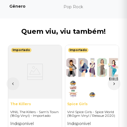
Gênero
Pop Rock
Quem viu, viu também!
Importado
Importado
T
V
-
C
I
I
A
a
The Killers
Spice Girls
VINIL The Killers - Sam's Town
Vinil Spice Girls - Spice World
(180g Vinyl) - Importado
(180gm Vinyl / Reissue 2020)
- Importado
Indisponível
Indisponível