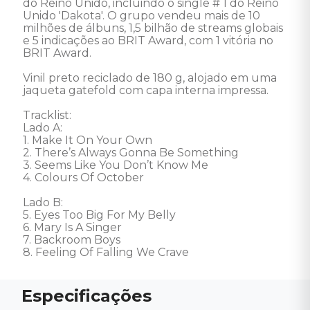
do Reino Unido, incluindo o single # 1 do Reino 
Unido 'Dakota'. O grupo vendeu mais de 10 
milhões de álbuns, 1,5 bilhão de streams globais 
e 5 indicações ao BRIT Award, com 1 vitória no 
BRIT Award. 

Vinil preto reciclado de 180 g, alojado em uma 
jaqueta gatefold com capa interna impressa. 

Tracklist: 

Lado A: 

1. Make It On Your Own 

2. There’s Always Gonna Be Something 

3. Seems Like You Don’t Know Me 

4. Colours Of October 

Lado B: 

5. Eyes Too Big For My Belly 

6. Mary Is A Singer 

7. Backroom Boys 

8. Feeling Of Falling We Crave