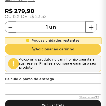
Mais Informações.
R$
279
,
90
12
R$
23
,
32
－
＋
Poucas unidades restantes
Adicionar ao carrinho
Adicionar o produto no carrinho não garante a
sua reserva.
Finalize a compra e garanta o seu
produto!
Não sei meu CEP