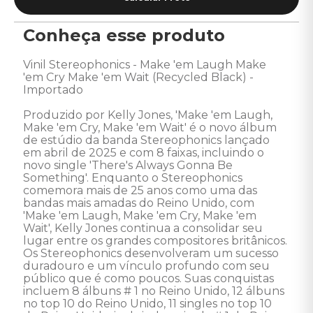
Conheça esse produto
Vinil Stereophonics - Make 'em Laugh Make 
'em Cry Make 'em Wait (Recycled Black) - 
Importado

Produzido por Kelly Jones, 'Make 'em Laugh, 
Make 'em Cry, Make 'em Wait' é o novo álbum 
de estúdio da banda Stereophonics lançado 
em abril de 2025 e com 8 faixas, incluindo o 
novo single 'There's Always Gonna Be 
Something'. Enquanto o Stereophonics 
comemora mais de 25 anos como uma das 
bandas mais amadas do Reino Unido, com 
'Make 'em Laugh, Make 'em Cry, Make 'em 
Wait', Kelly Jones continua a consolidar seu 
lugar entre os grandes compositores britânicos. 
Os Stereophonics desenvolveram um sucesso 
duradouro e um vínculo profundo com seu 
público que é como poucos. Suas conquistas 
incluem 8 álbuns # 1 no Reino Unido, 12 álbuns 
no top 10 do Reino Unido, 11 singles no top 10 