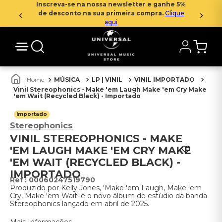
Inscreva-se na nossa newsletter e ganhe 5%
de desconto na sua primeira compra.
Clique
aqui
MÚSICA
LP | VINIL
VINIL IMPORTADO
Vinil Stereophonics - Make 'em Laugh Make 'em Cry Make
'em Wait (Recycled Black) - Importado
Importado
Stereophonics
VINIL STEREOPHONICS - MAKE
'EM LAUGH MAKE 'EM CRY MAKE
'EM WAIT (RECYCLED BLACK) -
IMPORTADO
:
00060247519790
Produzido por Kelly Jones, 'Make 'em Laugh, Make 'em
Cry, Make 'em Wait' é o novo álbum de estúdio da banda
Stereophonics lançado em abril de 2025.