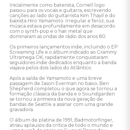
Inicialmente como baterista, Cornell logo 
passou para os vocais e guitarra, escrevendo 
canções ao lado do guitarrista Kim Thayil e do 
baixista Hiro Yamamoto. Irregular e feroz, sua 
música estava profundamente em desacordo 
com o synth-pop e o hair metal que 
dominaram as ondas de rádio dos anos 80. 

Os primeiros lançamentos indie, incluindo o EP 
Screaming Life e o álbum indicado ao Grammy 
Ultramega OK, rapidamente conquistaram 
seguidores indie dedicados enquanto a banda 
viajava pelos dois lados do Atlântico. 

Após a saída de Yamamoto e uma breve 
passagem de Jason Everman no baixo, Ben 
Shepherd completou o que agora se tornou a 
formação clássica da banda e o Soundgarden 
se tornou a primeira da nova geração de 
bandas de Seattle a assinar com uma grande 
gravadora. 

O álbum de platina de 1991, Badmotorfinger, 
atraiu aplausos da crítica de todo o mundo e 