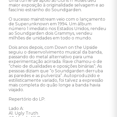
uma turnê de apoio ao Guns n' Roses deu 
maior exposição à originalidade selvagem e ao 
fascínio estranho do Soundgarden. 

O sucesso mainstream veio com o lançamento 
de Superunknown em 1994. Um álbum 
número 1 imediato nos Estados Unidos, rendeu 
ao Soundgarden dois Grammys, vendeu 
milhões de unidades em todo o mundo. 

Dois anos depois, com Down on the Upside 
seguiu o desenvolvimento musical da banda, 
passando do metal alternativo para uma 
experimentação acirrada. Rave chamou-o de 
“cheio de dualidades e oposições binárias”; As 
pessoas diziam que “o Soundgarden derruba 
as paredes e as pulveriza”. Autoproduzido e 
estilisticamente variado, foi talvez a expressão 
mais completa do quão longe a banda havia 
viajado.  

Repertório do LP: 

Lado A: 

A1. Ugly Truth 
