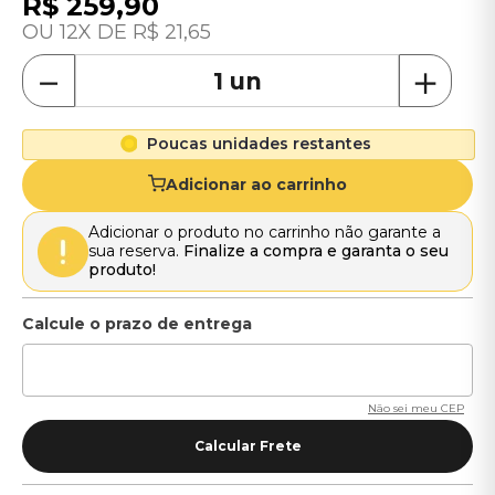
R$
259
,
90
12
R$
21
,
65
－
＋
Poucas unidades restantes
Adicionar ao carrinho
Adicionar o produto no carrinho não garante a
sua reserva.
Finalize a compra e garanta o seu
produto!
Não sei meu CEP