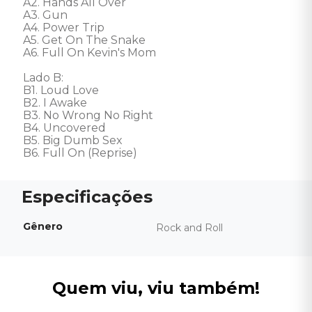
A2. Hands All Over 

A3. Gun 

A4. Power Trip 

A5. Get On The Snake 

A6. Full On Kevin's Mom 

Lado B: 

B1. Loud Love 

B2. I Awake 

B3. No Wrong No Right 

B4. Uncovered 

B5. Big Dumb Sex 

B6. Full On (Reprise)
Gênero
Rock and Roll
Quem viu, viu também!