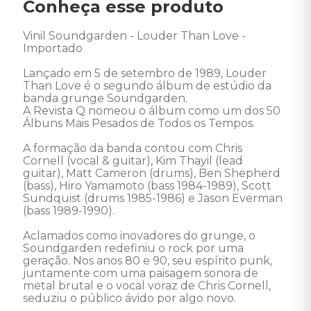
Conheça esse produto
Vinil Soundgarden - Louder Than Love - 
Importado 

Lançado em 5 de setembro de 1989, Louder 
Than Love é o segundo álbum de estúdio da 
banda grunge Soundgarden. 

A Revista Q nomeou o álbum como um dos 50 
Álbuns Mais Pesados de Todos os Tempos. 

A formação da banda contou com Chris 
Cornell (vocal & guitar), Kim Thayil (lead 
guitar), Matt Cameron (drums), Ben Shepherd 
(bass), Hiro Yamamoto (bass 1984-1989), Scott 
Sundquist (drums 1985-1986) e Jason Everman 
(bass 1989-1990). 

Aclamados como inovadores do grunge, o 
Soundgarden redefiniu o rock por uma 
geração. Nos anos 80 e 90, seu espírito punk, 
juntamente com uma paisagem sonora de 
metal brutal e o vocal voraz de Chris Cornell, 
seduziu o público ávido por algo novo. 
