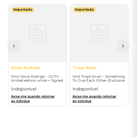
Importado
Importado
B
V
I
I
A
a
Olivia Rodrigo
Troye Sivan
Vinil Olivia Rodrigo - GUTS -
Vinil Troye Sivan - Something
limited edition white + Signed
To Give Each Other (Exclusive
Litho - Importado
Deluxe Gatefold + Signed
Postcard) - Importado
Indisponível
Indisponível
Avise-me quando retornar
Avise-me quando retornar
ao estoque
ao estoque