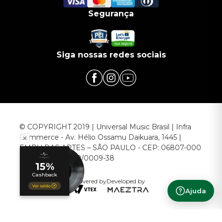
Segurança
Siga nossas redes sociais
© COPYRIGHT 2019 | Universal Music Brasil | Infra
Commerce - Av. Hélio Ossamu Daikuara, 1445 |
EMBU DAS ARTES – SÃO PAULO - CEP: 06807-000
CNPJ: 00.952.789/0009-38
Powered by
Developed by
Ajuda