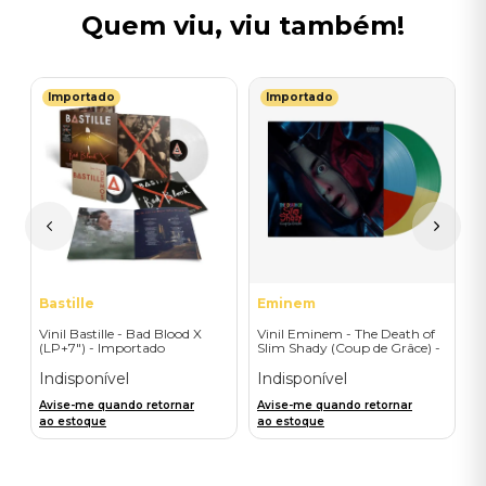
Quem viu, viu também!
Importado
Importado
S
V
F
I
I
A
a
Bastille
Eminem
Vinil Bastille - Bad Blood X
Vinil Eminem - The Death of
(LP+7") - Importado
Slim Shady (Coup de Grâce) -
Exclusive/Crayon - Importado
Indisponível
Indisponível
Avise-me quando retornar
Avise-me quando retornar
ao estoque
ao estoque