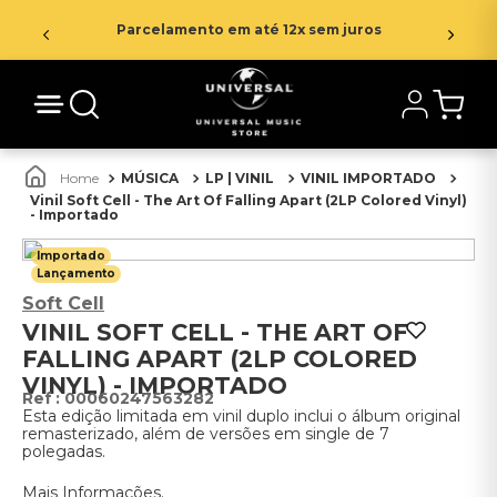
Parcelamento em até 12x sem juros
MÚSICA
LP | VINIL
VINIL IMPORTADO
Vinil Soft Cell - The Art Of Falling Apart (2LP Colored Vinyl)
- Importado
Importado
Lançamento
Soft Cell
VINIL SOFT CELL - THE ART OF
FALLING APART (2LP COLORED
VINYL) - IMPORTADO
:
00060247563282
Esta edição limitada em vinil duplo inclui o álbum original
remasterizado, além de versões em single de 7
polegadas.
Mais Informações.