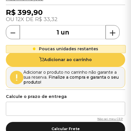
R$
399
,
90
12
R$
33
,
32
－
＋
Poucas unidades restantes
Adicionar ao carrinho
Adicionar o produto no carrinho não garante a
sua reserva.
Finalize a compra e garanta o seu
produto!
Não sei meu CEP