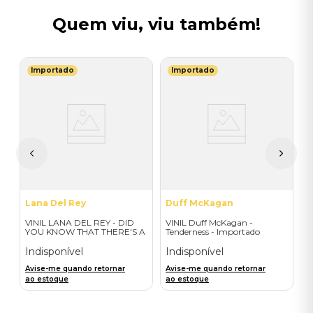
Quem viu, viu também!
Importado
Importado
D
V
D
I
A
a
Lana Del Rey
Duff McKagan
VINIL LANA DEL REY - DID
VINIL Duff McKagan -
YOU KNOW THAT THERE'S A
Tenderness - Importado
TUNNEL UNDER OCEAN
BLVD (ALT COVER EXPLICIT/
Indisponível
Indisponível
2LP) - IMPORTADO
Avise-me quando retornar
Avise-me quando retornar
ao estoque
ao estoque