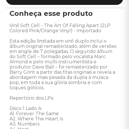
Conheça esse produto
Vinil Soft Cell - The Art Of Falling Apart (2LP 
Colored Pink/Orange Vinyl) - Importado 

Esta edição limitada em vinil duplo inclui o 
álbum original remasterizado, além de versões 
em single de 7 polegadas. O segundo álbum 
do Soft Cell – formado pelo vocalista Marc 
Almond e pelo multi-instrumentista e 
produtor Dave Ball – foi remasterizado por 
Barry Grint a partir das fitas originais e revela a 
abordagem mais pesada da dupla à música 
pop, em toda a sua glória sombria e com 
toques góticos. 

Repertório dos LPs:

Disco 1 Lado A:

A1. Forever The Same

A2. Where The Heart Is

A3. Numbers
