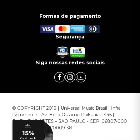
Formas de pagamento
Segurança
Siga nossas redes sociais
© COPYRIGHT 2019 | Universal Music Brasil | Infra
Commerce - Av. Hélio Ossamu Daikuara, 1445 |
EMBU DAS ARTES – SÃO PAULO - CEP: 06807-000
CNPJ: 00.952.789/0009-38