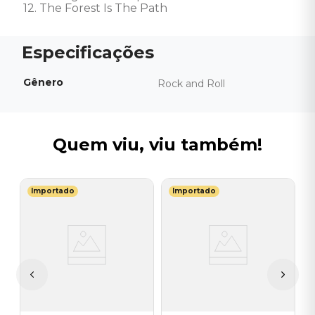
12. The Forest Is The Path
Gênero
Rock and Roll
Quem viu, viu também!
Importado
Importado
S
V
I
I
A
a