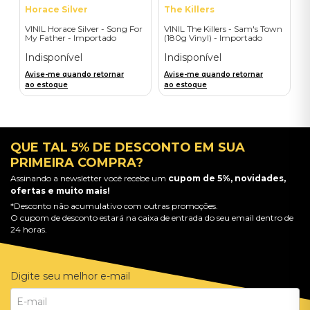
Horace Silver
The Killers
VINIL Horace Silver - Song For
VINIL The Killers - Sam's Town
My Father - Importado
(180g Vinyl) - Importado
Indisponível
Indisponível
Avise-me quando retornar
Avise-me quando retornar
ao estoque
ao estoque
QUE TAL 5% DE DESCONTO EM SUA
PRIMEIRA COMPRA?
Assinando a newsletter você recebe um
cupom de 5%, novidades,
ofertas e muito mais!
*Desconto não acumulativo com outras promoções.
O cupom de desconto estará na caixa de entrada do seu email dentro de
24 horas.
Digite seu melhor e-mail