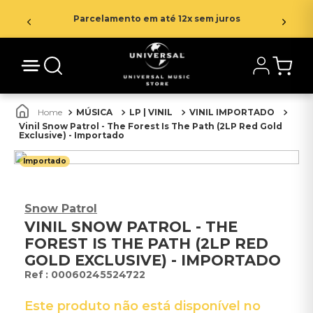
Parcelamento em até 12x sem juros
MÚSICA
LP | VINIL
VINIL IMPORTADO
Vinil Snow Patrol - The Forest Is The Path (2LP Red Gold
Exclusive) - Importado
Importado
Snow Patrol
VINIL SNOW PATROL - THE
FOREST IS THE PATH (2LP RED
GOLD EXCLUSIVE) - IMPORTADO
:
00060245524722
Este produto não está disponível no