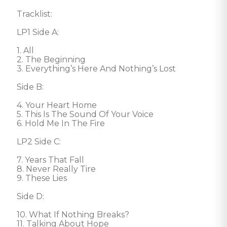
Tracklist: 

LP1 Side A: 

1. All 

2. The Beginning 

3. Everything’s Here And Nothing’s Lost 

Side B: 

4. Your Heart Home 

5. This Is The Sound Of Your Voice 

6. Hold Me In The Fire 

LP2 Side C: 

7. Years That Fall 

8. Never Really Tire 

9. These Lies 

Side D: 

10. What If Nothing Breaks? 

11. Talking About Hope 
