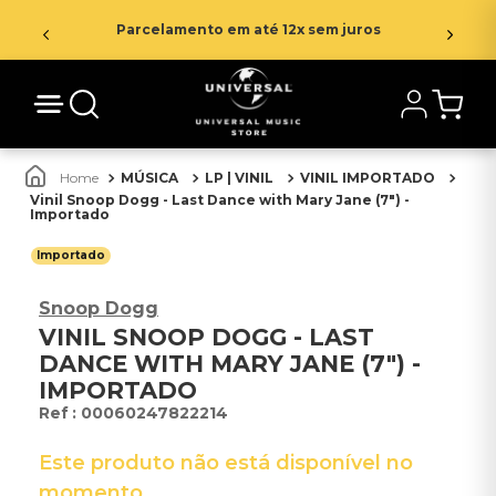
Parcelamento em até 12x sem juros
MÚSICA
LP | VINIL
VINIL IMPORTADO
Vinil Snoop Dogg - Last Dance with Mary Jane (7") -
Importado
Importado
Snoop Dogg
VINIL SNOOP DOGG - LAST
DANCE WITH MARY JANE (7") -
IMPORTADO
:
00060247822214
Este produto não está disponível no
momento