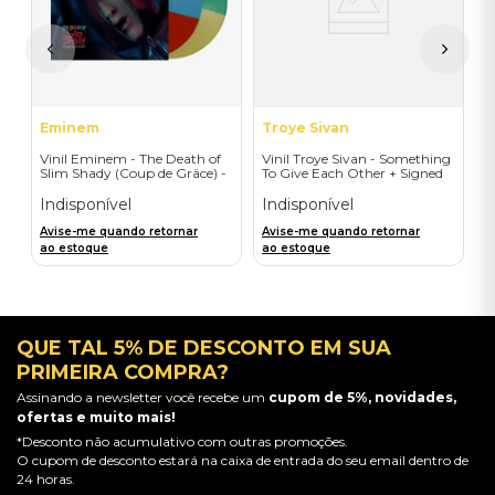
I
A
a
Eminem
Troye Sivan
Vinil Eminem - The Death of
Vinil Troye Sivan - Something
Slim Shady (Coup de Grâce) -
To Give Each Other + Signed
Exclusive/Crayon - Importado
Postcard - Importado
Indisponível
Indisponível
Avise-me quando retornar
Avise-me quando retornar
ao estoque
ao estoque
QUE TAL 5% DE DESCONTO EM SUA
PRIMEIRA COMPRA?
Assinando a newsletter você recebe um
cupom de 5%, novidades,
ofertas e muito mais!
*Desconto não acumulativo com outras promoções.
O cupom de desconto estará na caixa de entrada do seu email dentro de
24 horas.