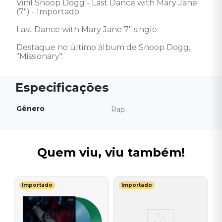
Vinil Snoop Dogg - Last Dance with Mary Jane  
(7") - Importado 

Last Dance with Mary Jane 7" single. 

Destaque no último álbum de Snoop Dogg, 
"Missionary".
Gênero
Rap
Quem viu, viu também!
Importado
Importado
T
a
V
B
I