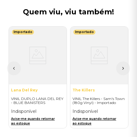
Quem viu, viu também!
Importado
Importado
S
V
I
I
A
a
Lana Del Rey
The Killers
VINIL DUPLO LANA DEL REY
VINIL The Killers - Sam's Town
- BLUE BANISTERS
(180g Vinyl) - Importado
(AMARELO TRANSPARENTE)
- IMPORTADO
Indisponível
Indisponível
Avise-me quando retornar
Avise-me quando retornar
ao estoque
ao estoque