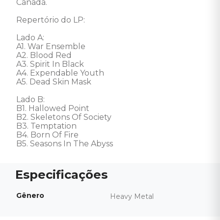
Canadá.  

Repertório do LP: 

Lado A:

A1. War Ensemble

A2. Blood Red

A3. Spirit In Black

A4. Expendable Youth

A5. Dead Skin Mask

Lado B: 

B1. Hallowed Point

B2. Skeletons Of Society

B3. Temptation

B4. Born Of Fire

B5. Seasons In The Abyss
Gênero
Heavy Metal