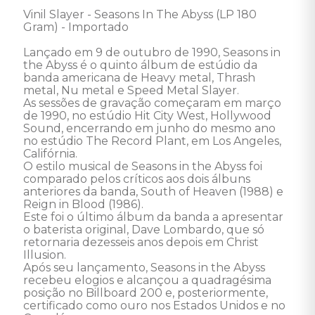
Vinil Slayer - Seasons In The Abyss (LP 180 
Gram) - Importado

Lançado em 9 de outubro de 1990, Seasons in 
the Abyss é o quinto álbum de estúdio da 
banda americana de Heavy metal, Thrash 
metal, Nu metal e Speed Metal Slayer. 

As sessões de gravação começaram em março 
de 1990, no estúdio Hit City West, Hollywood 
Sound, encerrando em junho do mesmo ano 
no estúdio The Record Plant, em Los Angeles, 
Califórnia. 

O estilo musical de Seasons in the Abyss foi 
comparado pelos críticos aos dois álbuns 
anteriores da banda, South of Heaven (1988) e 
Reign in Blood (1986). 

Este foi o último álbum da banda a apresentar 
o baterista original, Dave Lombardo, que só 
retornaria dezesseis anos depois em Christ 
Illusion.

Após seu lançamento, Seasons in the Abyss 
recebeu elogios e alcançou a quadragésima 
posição no Billboard 200 e, posteriormente, 
certificado como ouro nos Estados Unidos e no 