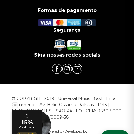
Formas de pagamento
Segurança
Siga nossas redes sociais
© COPYRIGHT 2019 | Universal Music Brasil | Infra
Commerce - Av. Hélio Ossamu Daikuara, 1445 |
EMBU DAS ARTES – SÃO PAULO - CEP: 06807-000
CNPJ: 00.952.789/0009-38
Powered by
Developed by