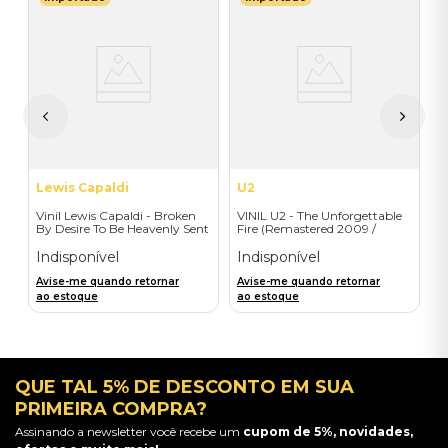
T
V
do
(
I
A
a
Lewis Capaldi
U2
Vinil Lewis Capaldi - Broken
VINIL U2 - The Unforgettable
By Desire To Be Heavenly Sent
Fire (Remastered 2009 /
(Exclusive LP) - Importado
Colour Vinyl / 2019 reissue) -
Importado
Indisponível
Indisponível
Avise-me quando retornar
Avise-me quando retornar
ao estoque
ao estoque
QUE TAL 5% DE DESCONTO EM SUA
PRIMEIRA COMPRA?
Assinando a newsletter você recebe um
cupom de 5%, novidades,