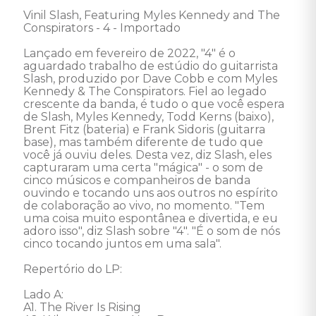
Vinil Slash, Featuring Myles Kennedy and The 
Conspirators - 4 - Importado 

Lançado em fevereiro de 2022, "4" é o 
aguardado trabalho de estúdio do guitarrista 
Slash, produzido por Dave Cobb e com Myles 
Kennedy & The Conspirators. Fiel ao legado 
crescente da banda, é tudo o que você espera 
de Slash, Myles Kennedy, Todd Kerns (baixo), 
Brent Fitz (bateria) e Frank Sidoris (guitarra 
base), mas também diferente de tudo que 
você já ouviu deles. Desta vez, diz Slash, eles 
capturaram uma certa "mágica" - o som de 
cinco músicos e companheiros de banda 
ouvindo e tocando uns aos outros no espírito 
de colaboração ao vivo, no momento. "Tem 
uma coisa muito espontânea e divertida, e eu 
adoro isso", diz Slash sobre "4". "É o som de nós 
cinco tocando juntos em uma sala". 

Repertório do LP: 

Lado A: 

A1. The River Is Rising
