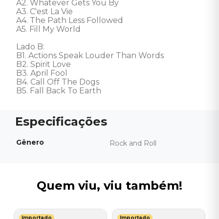
A2. Whatever Gets You By

A3. C'est La Vie

A4. The Path Less Followed

A5. Fill My World

Lado B: 

B1. Actions Speak Louder Than Words

B2. Spirit Love

B3. April Fool

B4. Call Off The Dogs

B5. Fall Back To Earth
Gênero
Rock and Roll
Quem viu, viu também!
Importado
Importado