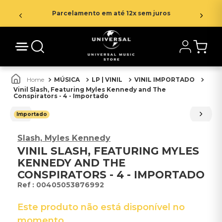
Parcelamento em até 12x sem juros
MÚSICA
LP | VINIL
VINIL IMPORTADO
Vinil Slash, Featuring Myles Kennedy and The
Conspirators - 4 - Importado
Importado
Slash, Myles Kennedy
VINIL SLASH, FEATURING MYLES
KENNEDY AND THE
CONSPIRATORS - 4 - IMPORTADO
:
00405053876992
Este produto não está disponível no
momento