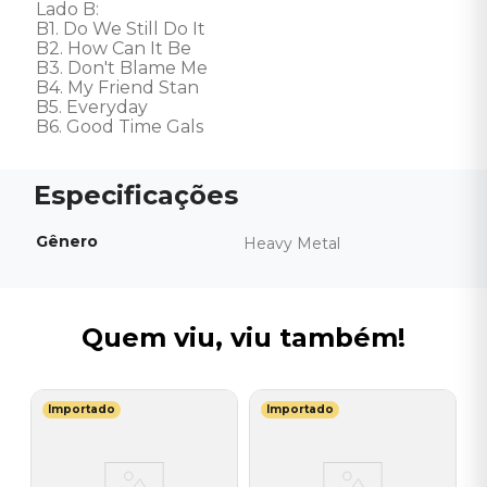
Lado B: 

B1. Do We Still Do It

B2. How Can It Be

B3. Don't Blame Me

B4. My Friend Stan

B5. Everyday

B6. Good Time Gals
Gênero
Heavy Metal
Quem viu, viu também!
Importado
Importado
B
r
V
B
I