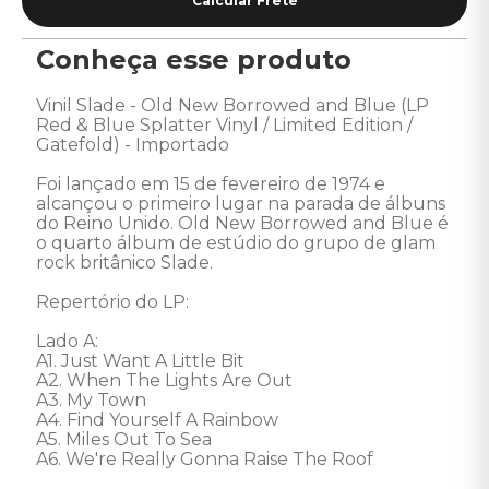
Conheça esse produto
Vinil Slade - Old New Borrowed and Blue (LP 
Red & Blue Splatter Vinyl / Limited Edition / 
Gatefold) - Importado 

Foi lançado em 15 de fevereiro de 1974 e 
alcançou o primeiro lugar na parada de álbuns 
do Reino Unido. Old New Borrowed and Blue é 
o quarto álbum de estúdio do grupo de glam 
rock britânico Slade. 

Repertório do LP: 

Lado A: 

A1. Just Want A Little Bit

A2. When The Lights Are Out

A3. My Town

A4. Find Yourself A Rainbow

A5. Miles Out To Sea

A6. We're Really Gonna Raise The Roof
