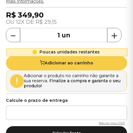
Mais Informações.
R$
349
,
90
12
R$
29
,
15
－
＋
Poucas unidades restantes
Adicionar ao carrinho
Adicionar o produto no carrinho não garante a
sua reserva.
Finalize a compra e garanta o seu
produto!
Não sei meu CEP