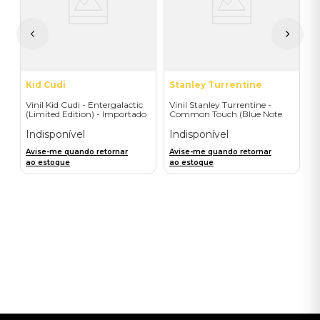
I
A
a
Kid Cudi
Stanley Turrentine
Vinil Kid Cudi - Entergalactic
Vinil Stanley Turrentine -
(Limited Edition) - Importado
Common Touch (Blue Note
Classic) - Importado
Indisponível
Indisponível
Avise-me quando retornar
Avise-me quando retornar
ao estoque
ao estoque