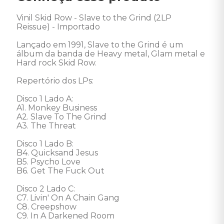
Vinil Skid Row - Slave to the Grind (2LP 
Reissue) - Importado 

Lançado em 1991, Slave to the Grind é um 
álbum da banda de Heavy metal, Glam metal e 
Hard rock Skid Row. 

Repertório dos LPs: 

Disco 1 Lado A:

A1. Monkey Business

A2. Slave To The Grind

A3. The Threat 

Disco 1 Lado B: 

B4. Quicksand Jesus

B5. Psycho Love

B6. Get The Fuck Out

Disco 2 Lado C: 

C7. Livin' On A Chain Gang

C8. Creepshow

C9. In A Darkened Room
