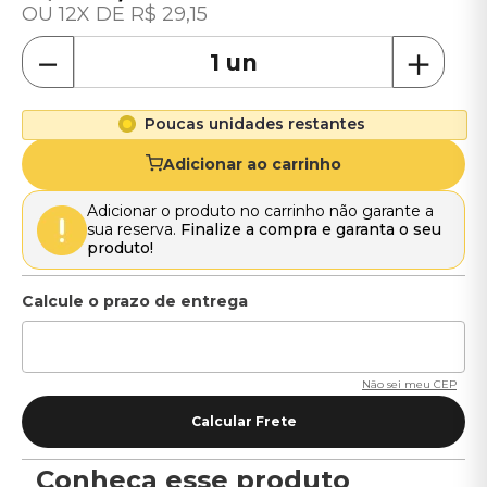
12
R$
29
,
15
－
＋
Poucas unidades restantes
Adicionar ao carrinho
Adicionar o produto no carrinho não garante a
sua reserva.
Finalize a compra e garanta o seu
produto!
Não sei meu CEP
Conheça esse produto