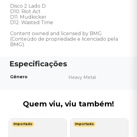
Disco 2 Lado D: 

D10. Riot Act

D11. Mudkicker

D12. Wasted Time 

Content owned and licensed by BMG 
(Conteúdo de propriedade e licenciado pela 
BMG).
Gênero
Heavy Metal
Quem viu, viu também!
Importado
Importado
H