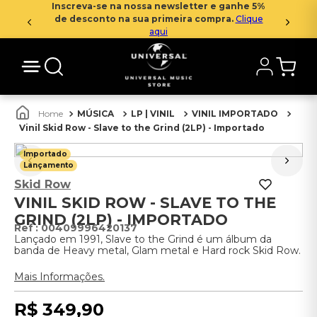
Inscreva-se na nossa newsletter e ganhe 5%
de desconto na sua primeira compra.
Clique
aqui
MÚSICA
LP | VINIL
VINIL IMPORTADO
Vinil Skid Row - Slave to the Grind (2LP) - Importado
Importado
Lançamento
Skid Row
VINIL SKID ROW - SLAVE TO THE
GRIND (2LP) - IMPORTADO
:
00409996420137
Lançado em 1991, Slave to the Grind é um álbum da
banda de Heavy metal, Glam metal e Hard rock Skid Row.
Mais Informações.
R$
349
,
90