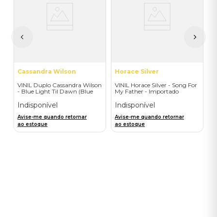
V
L
L
T
I
A
a
Cassandra Wilson
Horace Silver
VINIL Duplo Cassandra Wilson
VINIL Horace Silver - Song For
- Blue Light Til Dawn (Blue
My Father - Importado
Note Classic-2LP) - Importado
Indisponível
Indisponível
Avise-me quando retornar
Avise-me quando retornar
ao estoque
ao estoque