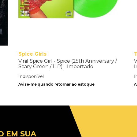
Spice Girls
Vinil Spice Girl - Spice (25th Anniversary /
V
Scary Green / 1LP) - Importado
I
Indisponível
I
Avise-me quando retornar ao estoque
A
O EM SUA