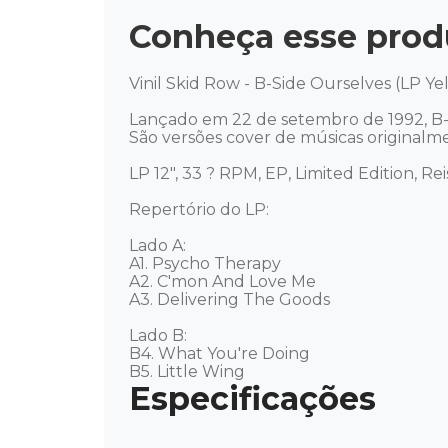
Conheça esse prod
Vinil Skid Row - B-Side Ourselves (LP Ye
Lançado em 22 de setembro de 1992, B-
São versões cover de músicas originalme
LP 12", 33 ? RPM, EP, Limited Edition, Re
Repertório do LP: 

Lado A: 

A1. Psycho Therapy

A2. C'mon And Love Me

A3. Delivering The Goods

Lado B: 

B4. What You're Doing

B5. Little Wing