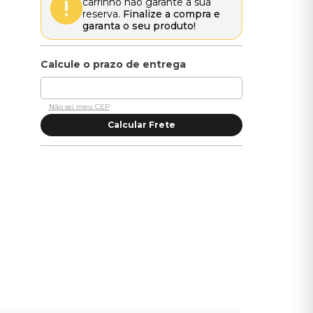
carrinho não garante a sua
reserva.
Finalize a compra e
garanta o seu produto!
Não sei meu CEP