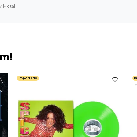
y Metal
ém!
Importado
I