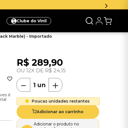
Clube do Vinil
lack Marble) - Importado
R$
289
,
90
12
R$
24
,
15
－
＋
ves é
tal
Poucas unidades restantes
Adicionar ao carrinho
Adicionar o produto no