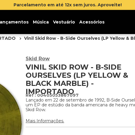
Parcelamento em até 12x sem juros. Aproveite!
ançamentos
Música
Vestuário
Acessórios
ORTADO
Vinil Skid Row - B-Side Ourselves (LP Yellow & B
Skid Row
VINIL SKID ROW - B-SIDE
OURSELVES (LP YELLOW &
BLACK MARBLE) -
IMPORTADO
:
00405053867097
Lançado em 22 de setembro de 1992, B-Side Oursel
um EP de estúdio da banda americana de heavy me
Skid Row.
Mais Informações.