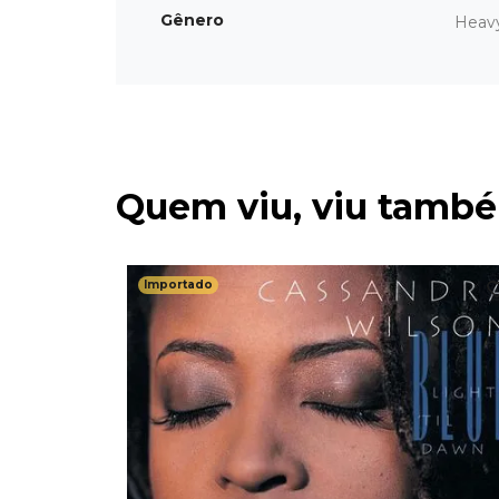
Gênero
Heav
Quem viu, viu tamb
Importado
oring -