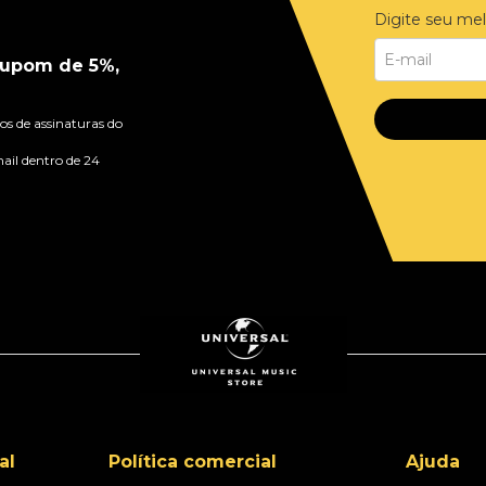
Digite seu mel
upom de 5%,
s de assinaturas do
ail dentro de 24
al
Política comercial
Ajuda