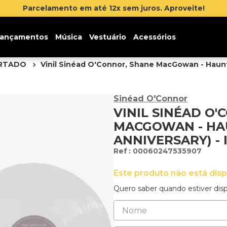
 até 12x sem juros. Aproveite!
ançamentos
Música
Vestuário
Acessórios
ORTADO
Vinil Sinéad O'Connor, Shane MacGowan - Haunt
Sinéad O'Connor
VINIL SINÉAD O
MACGOWAN - HAU
ANNIVERSARY) -
:
00060247535907
Este produto não está dis
Quero saber quando estiver disp