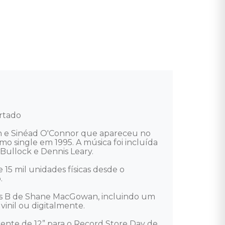
rtado

 e Sinéad O'Connor que apareceu no 
 single em 1995. A música foi incluída 
ullock e Dennis Leary. 

15 mil unidades físicas desde o 
 

dos B de Shane MacGowan, incluindo um 
inil ou digitalmente. 

ente de 12” para o Record Store Day de 