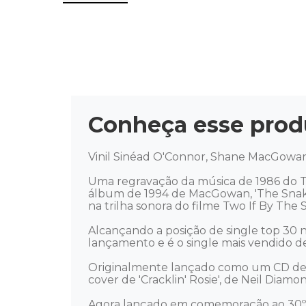
Conheça esse prod
Vinil Sinéad O'Connor, Shane MacGowan -
Uma regravação da música de 1986 do 
álbum de 1994 de MacGowan, 'The Snake'
na trilha sonora do filme Two If By The
Alcançando a posição de single top 30 na
lançamento e é o single mais vendido
Originalmente lançado como um CD de 4 
cover de 'Cracklin' Rosie', de Neil Diamo
Agora lançado em comemoração ao 30º an