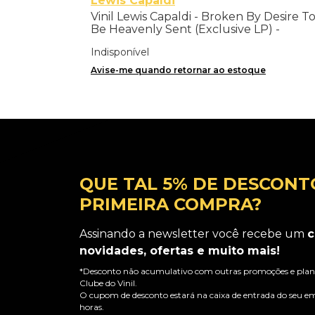
Lewis Capaldi
Vinil Lewis Capaldi - Broken By Desire T
Be Heavenly Sent (Exclusive LP) -
Importado
Indisponível
Avise-me quando retornar ao estoque
QUE TAL 5% DE DESCONT
PRIMEIRA COMPRA?
Assinando a newsletter você recebe um
c
novidades, ofertas e muito mais!
*Desconto não acumulativo com outras promoções e plano
Clube do Vinil.
O cupom de desconto estará na caixa de entrada do seu em
horas.