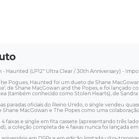
uto
 Haunted (LP12" Ultra Clear / 30th Anniversary) - Impo
The Pogues, Haunted foi um dueto de Shane MacGowan
, de Shane MacGowan and the Popes, e foi lançado como
 Sea (também conhecido como Stolen Hearts), de Sandra B
s paradas oficiais do Reino Unido, o single vendeu quase 
 de Shane MacGowan e The Popes como uma colaboração.
faixas e single em fita cassete (apresentando três la
nd), a coleção completa de 4 faixas nunca foi lançada em v
iversário em DSPs e em edição limitada ultra-transpar