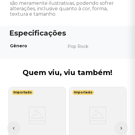
são meramente ilustrativas, podendo sofrer 
alterações, inclusive quanto à cor, forma, 
textura e tamanho.
Gênero
Pop Rock
Quem viu, viu também!
Importado
Importado
N
a
V
T
I
I
A
a