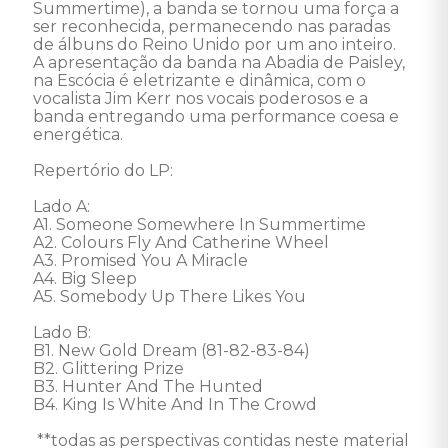
Summertime), a banda se tornou uma força a 
ser reconhecida, permanecendo nas paradas 
de álbuns do Reino Unido por um ano inteiro. 

A apresentação da banda na Abadia de Paisley, 
na Escócia é eletrizante e dinâmica, com o 
vocalista Jim Kerr nos vocais poderosos e a 
banda entregando uma performance coesa e 
energética. 

Repertório do LP: 

Lado A: 

A1. Someone Somewhere In Summertime

A2. Colours Fly And Catherine Wheel

A3. Promised You A Miracle

A4. Big Sleep

A5. Somebody Up There Likes You

Lado B: 

B1. New Gold Dream (81-82-83-84)

B2. Glittering Prize

B3. Hunter And The Hunted

B4. King Is White And In The Crowd 

 **todas as perspectivas contidas neste material 