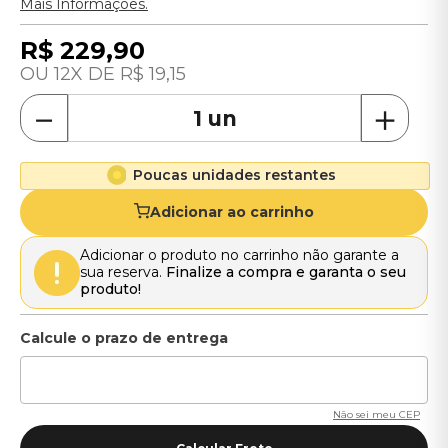
Mais Informações.
R$
229
,
90
12
R$
19
,
15
－
＋
Poucas unidades restantes
Adicionar ao carrinho
Adicionar o produto no carrinho não garante a
sua reserva.
Finalize a compra e garanta o seu
produto!
Não sei meu CEP