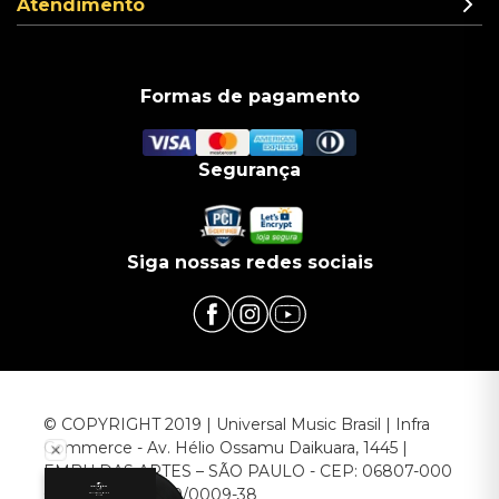
Atendimento
Formas de pagamento
Segurança
Siga nossas redes sociais
© COPYRIGHT 2019 | Universal Music Brasil | Infra
Commerce - Av. Hélio Ossamu Daikuara, 1445 |
EMBU DAS ARTES – SÃO PAULO - CEP: 06807-000
CNPJ: 00.952.789/0009-38