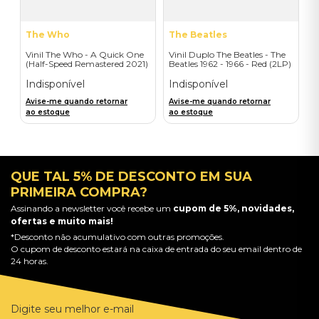
The Who
The Beatles
Vinil The Who - A Quick One
Vinil Duplo The Beatles - The
(Half-Speed Remastered 2021)
Beatles 1962 - 1966 - Red (2LP)
- Importado
- Importado
Indisponível
Indisponível
Avise-me quando retornar
Avise-me quando retornar
ao estoque
ao estoque
QUE TAL 5% DE DESCONTO EM SUA
PRIMEIRA COMPRA?
Assinando a newsletter você recebe um
cupom de 5%, novidades,
ofertas e muito mais!
*Desconto não acumulativo com outras promoções.
O cupom de desconto estará na caixa de entrada do seu email dentro de
24 horas.
Digite seu melhor e-mail