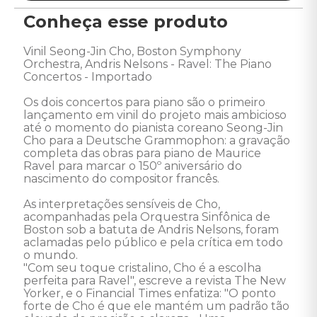
Conheça esse produto
Vinil Seong-Jin Cho, Boston Symphony 
Orchestra, Andris Nelsons - Ravel: The Piano 
Concertos - Importado 

Os dois concertos para piano são o primeiro 
lançamento em vinil do projeto mais ambicioso 
até o momento do pianista coreano Seong-Jin 
Cho para a Deutsche Grammophon: a gravação 
completa das obras para piano de Maurice 
Ravel para marcar o 150º aniversário do 
nascimento do compositor francês.

As interpretações sensíveis de Cho, 
acompanhadas pela Orquestra Sinfônica de 
Boston sob a batuta de Andris Nelsons, foram 
aclamadas pelo público e pela crítica em todo 
o mundo.

"Com seu toque cristalino, Cho é a escolha 
perfeita para Ravel", escreve a revista The New 
Yorker, e o Financial Times enfatiza: "O ponto 
forte de Cho é que ele mantém um padrão tão 