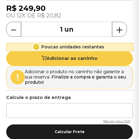
R$
249
,
90
12
R$
20
,
82
－
＋
Poucas unidades restantes
Adicionar ao carrinho
Adicionar o produto no carrinho não garante a
sua reserva.
Finalize a compra e garanta o seu
produto!
Não sei meu CEP