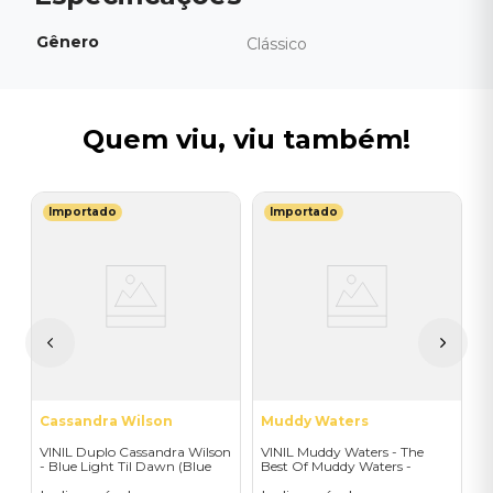
Gênero
Clássico
Quem viu, viu também!
Importado
Importado
G
V
I
 -
I
A
a
Cassandra Wilson
Muddy Waters
VINIL Duplo Cassandra Wilson
VINIL Muddy Waters - The
- Blue Light Til Dawn (Blue
Best Of Muddy Waters -
Note Classic-2LP) - Importado
Importado