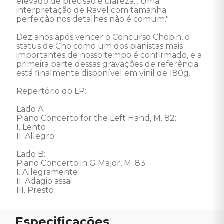
elevado de precisão e clareza... Uma 
interpretação de Ravel com tamanha 
perfeição nos detalhes não é comum."

Dez anos após vencer o Concurso Chopin, o 
status de Cho como um dos pianistas mais 
importantes de nosso tempo é confirmado, e a 
primeira parte dessas gravações de referência 
está finalmente disponível em vinil de 180g. 

Repertório do LP: 

Lado A: 

Piano Concerto for the Left Hand, M. 82: 

I. Lento 

II. Allegro

Lado B: 

Piano Concerto in G Major, M. 83: 

I. Allegramente 

II. Adagio assai 

III. Presto