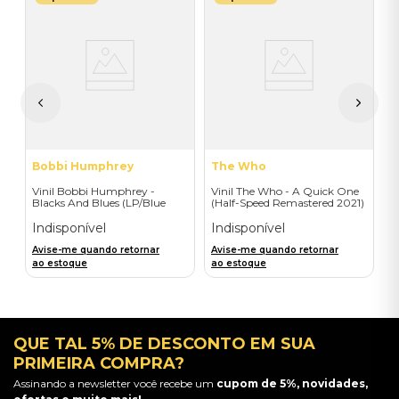
V
E
(
I
A
a
Bobbi Humphrey
The Who
Vinil Bobbi Humphrey -
Vinil The Who - A Quick One
Blacks And Blues (LP/Blue
(Half-Speed Remastered 2021)
Note Classic Edition) -
- Importado
Importado
Indisponível
Indisponível
Avise-me quando retornar
Avise-me quando retornar
ao estoque
ao estoque
QUE TAL 5% DE DESCONTO EM SUA
PRIMEIRA COMPRA?
Assinando a newsletter você recebe um
cupom de 5%, novidades,