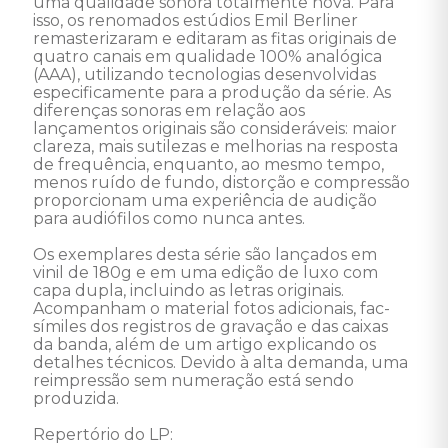
uma qualidade sonora totalmente nova. Para 
isso, os renomados estúdios Emil Berliner 
remasterizaram e editaram as fitas originais de 
quatro canais em qualidade 100% analógica 
(AAA), utilizando tecnologias desenvolvidas 
especificamente para a produção da série. As 
diferenças sonoras em relação aos 
lançamentos originais são consideráveis: maior 
clareza, mais sutilezas e melhorias na resposta 
de frequência, enquanto, ao mesmo tempo, 
menos ruído de fundo, distorção e compressão 
proporcionam uma experiência de audição 
para audiófilos como nunca antes.

Os exemplares desta série são lançados em 
vinil de 180g e em uma edição de luxo com 
capa dupla, incluindo as letras originais. 
Acompanham o material fotos adicionais, fac-
símiles dos registros de gravação e das caixas 
da banda, além de um artigo explicando os 
detalhes técnicos. Devido à alta demanda, uma 
reimpressão sem numeração está sendo 
produzida.

Repertório do LP: 
