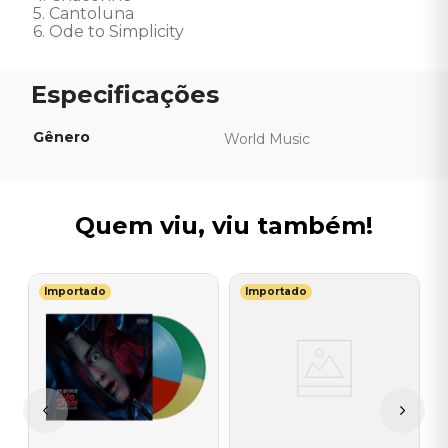
5. Cantoluna 

6. Ode to Simplicity
Gênero
World Music
Quem viu, viu também!
Importado
Importado
E
a
V
S
E
I
A
a