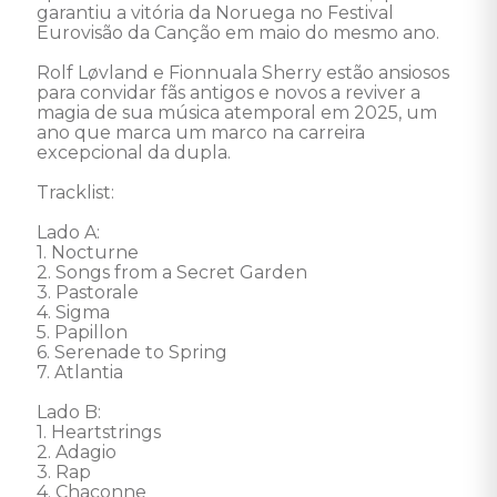
garantiu a vitória da Noruega no Festival 
Eurovisão da Canção em maio do mesmo ano. 

Rolf Løvland e Fionnuala Sherry estão ansiosos 
para convidar fãs antigos e novos a reviver a 
magia de sua música atemporal em 2025, um 
ano que marca um marco na carreira 
excepcional da dupla. 

Tracklist:  

Lado A: 

1. Nocturne 

2. Songs from a Secret Garden 

3. Pastorale 

4. Sigma 

5. Papillon 

6. Serenade to Spring 

7. Atlantia 

Lado B: 

1. Heartstrings 

2. Adagio 

3. Rap 

4. Chaconne 
