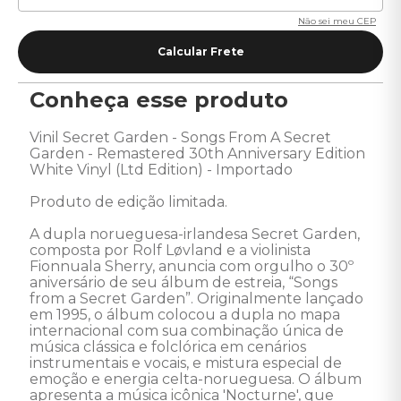
Não sei meu CEP
Conheça esse produto
Vinil Secret Garden - Songs From A Secret 
Garden - Remastered 30th Anniversary Edition 
White Vinyl (Ltd Edition) - Importado 

Produto de edição limitada. 

A dupla norueguesa-irlandesa Secret Garden, 
composta por Rolf Løvland e a violinista 
Fionnuala Sherry, anuncia com orgulho o 30º 
aniversário de seu álbum de estreia, “Songs 
from a Secret Garden”. Originalmente lançado 
em 1995, o álbum colocou a dupla no mapa 
internacional com sua combinação única de 
música clássica e folclórica em cenários 
instrumentais e vocais, e mistura especial de 
emoção e energia celta-norueguesa. O álbum 
apresenta a música icônica 'Nocturne', que 