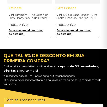
Eminem
Sam Fender
Vinil Eminem - The Death of
Vinil Duplo Sam Fender - Live
Slim Shady (Coup de Grâce) -
From Finsbury Park (2LP) -
Exclusive/Crayon - Importado
Importado
Indisponível
Indisponível
Avise-me quando retornar
Avise-me quando retornar
ao estoque
ao estoque
QUE TAL 5% DE DESCONTO EM SUA
PRIMEIRA COMPRA?
Assinando a newsletter você recebe um
cupom de 5%, novidades,
ofertas e muito mais!
*Desconto não acumulativo com outras promoções.
O cupom de desconto estará na caixa de entrada do seu email dentro de
24 horas.
Digite seu melhor e-mail