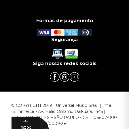
Formas de pagamento
Segurança
Siga nossas redes sociais
© COPYRIGHT 2019 | Universal Music Brasil | Infra
Commerce - Av. Hélio Ossamu Daikuara, 1445 |
EMBU DAS ARTES – SÃO PAULO - CEP: 06807-000
CNPJ: 00.952.789/0009-38