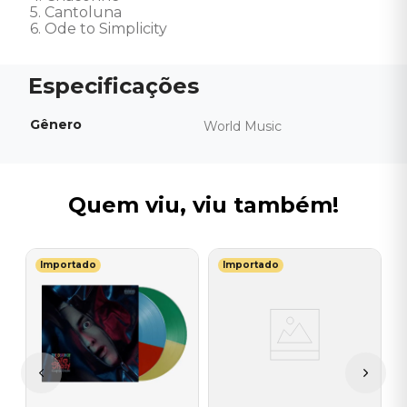
5. Cantoluna 

6. Ode to Simplicity
Gênero
World Music
Quem viu, viu também!
Importado
Importado
T
V
B
I
I
A
a