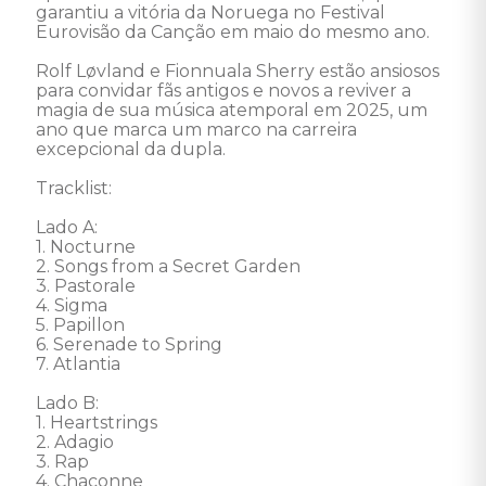
garantiu a vitória da Noruega no Festival 
Eurovisão da Canção em maio do mesmo ano. 

Rolf Løvland e Fionnuala Sherry estão ansiosos 
para convidar fãs antigos e novos a reviver a 
magia de sua música atemporal em 2025, um 
ano que marca um marco na carreira 
excepcional da dupla. 

Tracklist: 

Lado A: 

1. Nocturne 

2. Songs from a Secret Garden 

3. Pastorale 

4. Sigma 

5. Papillon 

6. Serenade to Spring 

7. Atlantia 

Lado B: 

1. Heartstrings 

2. Adagio 

3. Rap 

4. Chaconne 
