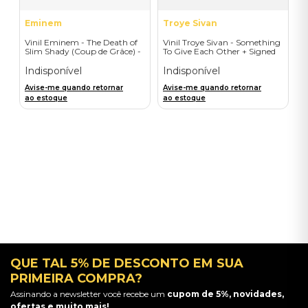
Eminem
Troye Sivan
Vinil Eminem - The Death of
Vinil Troye Sivan - Something
Slim Shady (Coup de Grâce) -
To Give Each Other + Signed
Exclusive/Crayon - Importado
Postcard - Importado
Indisponível
Indisponível
Avise-me quando retornar
Avise-me quando retornar
ao estoque
ao estoque
QUE TAL 5% DE DESCONTO EM SUA
PRIMEIRA COMPRA?
Assinando a newsletter você recebe um
cupom de 5%, novidades,
ofertas e muito mais!