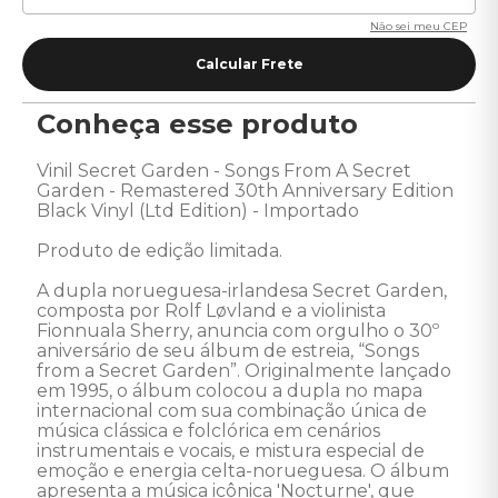
Não sei meu CEP
Conheça esse produto
Vinil Secret Garden - Songs From A Secret 
Garden - Remastered 30th Anniversary Edition 
Black Vinyl (Ltd Edition) - Importado 

Produto de edição limitada. 

A dupla norueguesa-irlandesa Secret Garden, 
composta por Rolf Løvland e a violinista 
Fionnuala Sherry, anuncia com orgulho o 30º 
aniversário de seu álbum de estreia, “Songs 
from a Secret Garden”. Originalmente lançado 
em 1995, o álbum colocou a dupla no mapa 
internacional com sua combinação única de 
música clássica e folclórica em cenários 
instrumentais e vocais, e mistura especial de 
emoção e energia celta-norueguesa. O álbum 
apresenta a música icônica 'Nocturne', que 