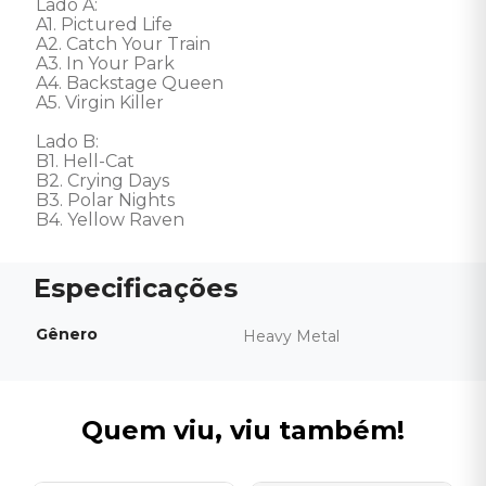
Lado A: 

A1. Pictured Life 

A2. Catch Your Train 

A3. In Your Park 

A4. Backstage Queen 

A5. Virgin Killer 

Lado B: 

B1. Hell-Cat 

B2. Crying Days 

B3. Polar Nights 

B4. Yellow Raven
Gênero
Heavy Metal
Quem viu, viu também!