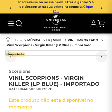
Inscreva-se na nossa newsletter e ganhe 5%
de desconto na sua primeira compra.
Clique
aqui
MÚSICA
LP | VINIL
VINIL IMPORTADO
Vinil Scorpions - Virgin Killer (LP Blue) - Importado
Importado
Scorpions
VINIL SCORPIONS - VIRGIN
KILLER (LP BLUE) - IMPORTADO
:
00405053887578
Este produto não está disponível no
momento