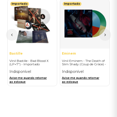
Importado
Importado
M
e
V
Of
-
-
I
A
a
Bastille
Eminem
Vinil Bastille - Bad Blood X
Vinil Eminem - The Death of
(LP+7") - Importado
Slim Shady (Coup de Grâce) -
Exclusive/Crayon - Importado
Indisponível
Indisponível
Avise-me quando retornar
Avise-me quando retornar
ao estoque
ao estoque