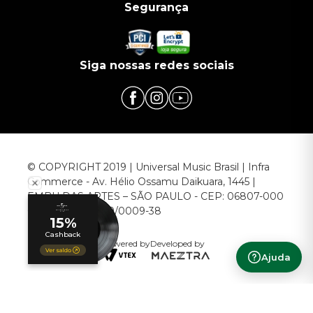
Segurança
Siga nossas redes sociais
© COPYRIGHT 2019 | Universal Music Brasil | Infra
Commerce - Av. Hélio Ossamu Daikuara, 1445 |
EMBU DAS ARTES – SÃO PAULO - CEP: 06807-000
CNPJ: 00.952.789/0009-38
Powered by
Developed by
Ajuda