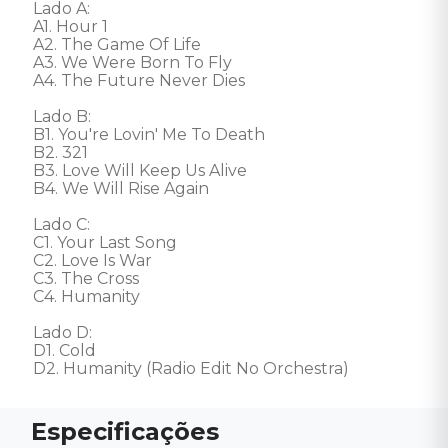
Lado A: 

A1. Hour 1 

A2. The Game Of Life 

A3. We Were Born To Fly 

A4. The Future Never Dies 

Lado B: 

B1. You're Lovin' Me To Death 

B2. 321 

B3. Love Will Keep Us Alive 

B4. We Will Rise Again 

Lado C: 

C1. Your Last Song 

C2. Love Is War 

C3. The Cross 

C4. Humanity 

Lado D: 

D1. Cold 

D2. Humanity (Radio Edit No Orchestra)