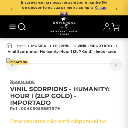
Inscreva-se na nossa newsletter e ganhe 5%
de desconto na sua primeira compra.
Clique
aqui
MÚSICA
LP | VINIL
VINIL IMPORTADO
Vinil Scorpions - Humanity: Hour I (2LP Gold) - Importado
Importado
Scorpions
VINIL SCORPIONS - HUMANITY:
HOUR I (2LP GOLD) -
IMPORTADO
:
00405053887579
Este produto não está disponível no