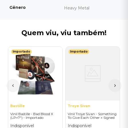
Gênero
Heavy Metal
Quem viu, viu também!
Importado
Importado
L
V
-
-
T
I
I
A
a
Bastille
Troye Sivan
Vinil Bastille - Bad Blood X
Vinil Troye Sivan - Something
(LP+7") - Importado
To Give Each Other + Signed
Postcard - Importado
Indisponível
Indisponível