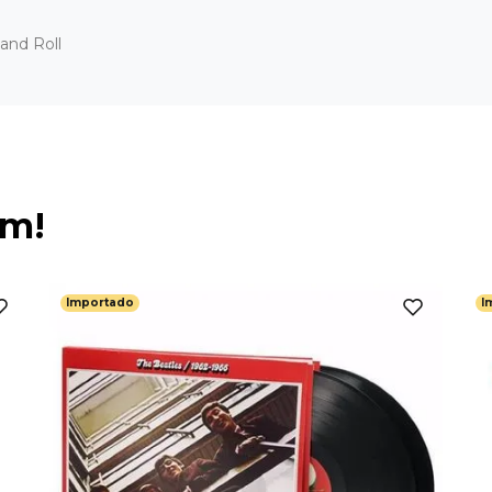
and Roll
ém!
Importado
I