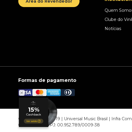
Área do Revendedor
Quem Somo
Clube do Vini
Notícias
Formas de pagamento
© COPYRIGHT 2019 | Universal Music Brasil | Infra C
06807-000 CNPJ: 00.952.789/0009-38