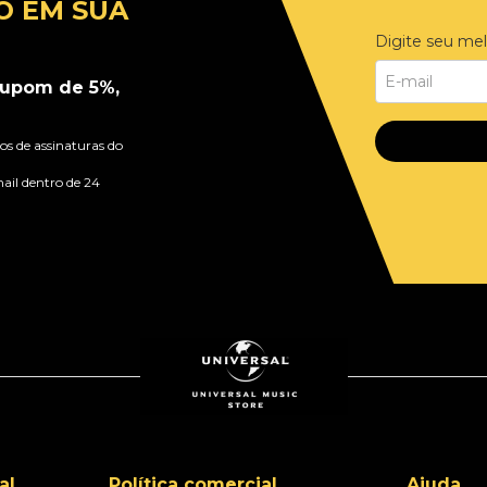
O EM SUA
Digite seu mel
upom de 5%,
s de assinaturas do
ail dentro de 24
al
Política comercial
Ajuda