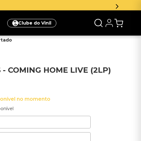
Clube do Vinil
rtado
 - COMING HOME LIVE (2LP)
ponível no momento
onível