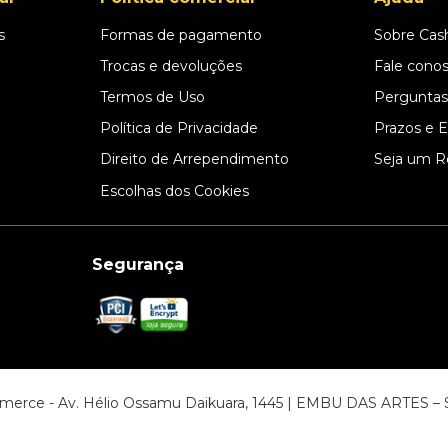
s
Formas de pagamento
Sobre Cas
l
Trocas e devoluções
Fale cono
Termos de Uso
Perguntas
Política de Privacidade
Prazos e 
Direito de Arrependimento
Seja um R
Escolhas dos Cookies
Segurança
ommerce - Av. Hélio Ossamu Daikuara, 1445 | EMBU DAS ARTES 