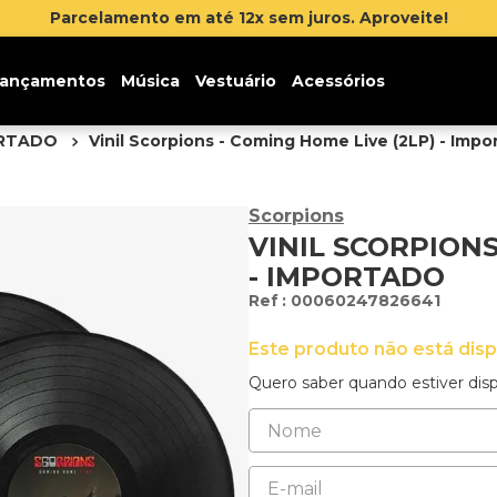
Parcelamento em até 12x sem juros. Aproveite!
ançamentos
Música
Vestuário
Acessórios
ORTADO
Vinil Scorpions - Coming Home Live (2LP) - Impo
Scorpions
VINIL SCORPIONS
- IMPORTADO
:
00060247826641
Este produto não está dis
Quero saber quando estiver disp