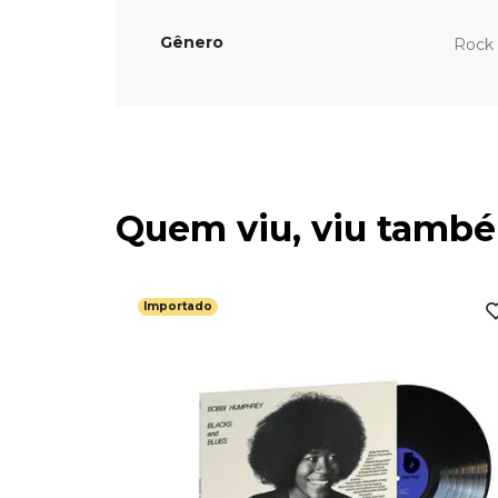
Gênero
Rock 
Quem viu, viu tamb
Importado
 Dying
inch) -