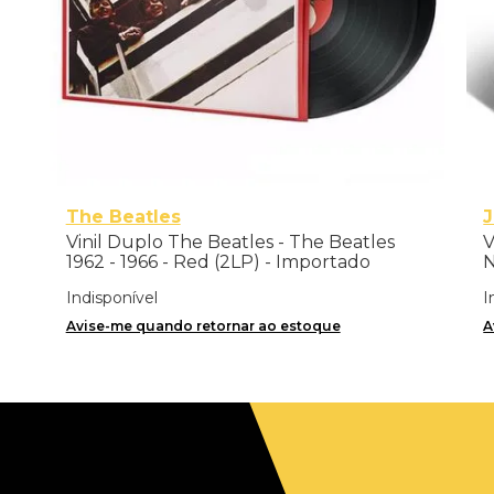
The Beatles
Vinil Duplo The Beatles - The Beatles
V
1962 - 1966 - Red (2LP) - Importado
N
Indisponível
I
Avise-me quando retornar ao estoque
A