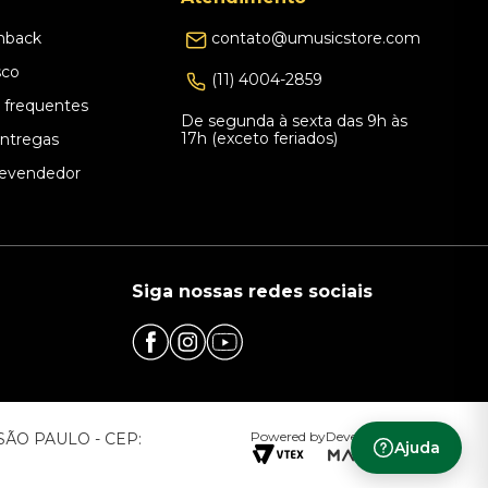
hback
contato@umusicstore.com
sco
(11) 4004-2859
 frequentes
De segunda à sexta das 9h às
17h (exceto feriados)
Entregas
evendedor
Siga nossas redes sociais
Powered by
Developed by
– SÃO PAULO - CEP:
Ajuda