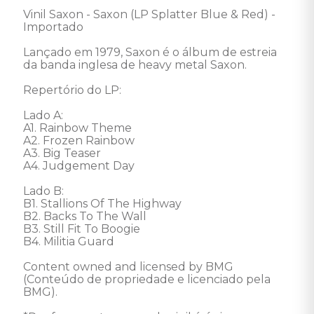
Vinil Saxon - Saxon (LP Splatter Blue & Red) - 
Importado 

Lançado em 1979, Saxon é o álbum de estreia 
da banda inglesa de heavy metal Saxon. 

Repertório do LP: 

Lado A: 

A1. Rainbow Theme 

A2. Frozen Rainbow 

A3. Big Teaser 

A4. Judgement Day 

Lado B: 

B1. Stallions Of The Highway 

B2. Backs To The Wall 

B3. Still Fit To Boogie 

B4. Militia Guard 

Content owned and licensed by BMG 
(Conteúdo de propriedade e licenciado pela 
BMG). 
