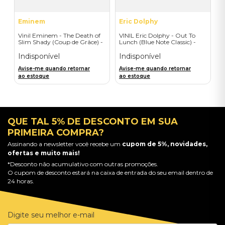
Eminem
Eric Dolphy
Vinil Eminem - The Death of
VINIL Eric Dolphy - Out To
Slim Shady (Coup de Grâce) -
Lunch (Blue Note Classic) -
Exclusive/Crayon - Importado
Importado
Indisponível
Indisponível
Avise-me quando retornar
Avise-me quando retornar
ao estoque
ao estoque
QUE TAL 5% DE DESCONTO EM SUA
PRIMEIRA COMPRA?
Assinando a newsletter você recebe um
cupom de 5%, novidades,
ofertas e muito mais!
*Desconto não acumulativo com outras promoções.
O cupom de desconto estará na caixa de entrada do seu email dentro de
24 horas.
Digite seu melhor e-mail