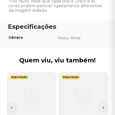
*Por favor, note que cada vinil é único e as 
cores podem parecer ligeiramente diferentes 
da imagem exibida.
Gênero
Heavy Metal
Quem viu, viu também!
Importado
Importado
L
st
V
)
-
T
I
I
A
a