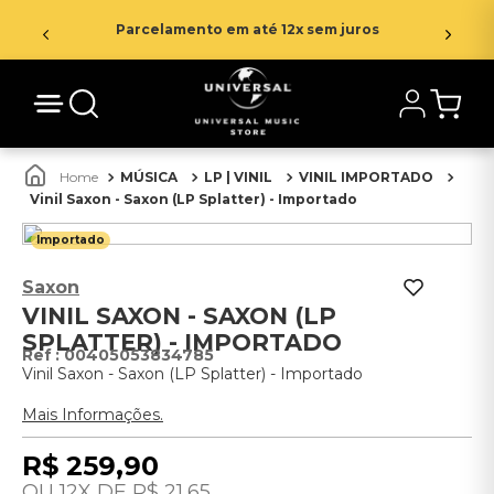
Parcelamento em até 12x sem juros
MÚSICA
LP | VINIL
VINIL IMPORTADO
Vinil Saxon - Saxon (LP Splatter) - Importado
Importado
Saxon
VINIL SAXON - SAXON (LP
SPLATTER) - IMPORTADO
:
00405053834785
Vinil Saxon - Saxon (LP Splatter) - Importado
Mais Informações.
R$
259
,
90
12
R$
21
,
65