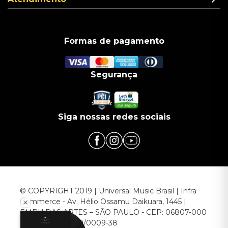
Formas de pagamento
Segurança
Siga nossas redes sociais
© COPYRIGHT 2019 | Universal Music Brasil | Infra
Commerce - Av. Hélio Ossamu Daikuara, 1445 |
EMBU DAS ARTES – SÃO PAULO - CEP: 06807-000
CNPJ: 00.952.789/0009-38