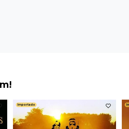
ém!
Importado
I