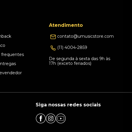
Atendimento
hback
contato@umusicstore.com
sco
(11) 4004-2859
 frequentes
De segunda à sexta das 9h às
17h (exceto feriados)
Entregas
evendedor
Siga nossas redes sociais