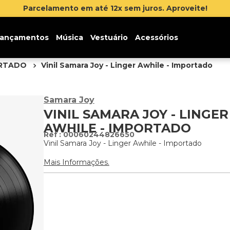
ite!
ançamentos
Música
Vestuário
Acessórios
ORTADO
Vinil Samara Joy - Linger Awhile - Importado
Samara Joy
VINIL SAMARA JOY - LINGER
AWHILE - IMPORTADO
:
00060244826650
Vinil Samara Joy - Linger Awhile - Importado
Mais Informações.