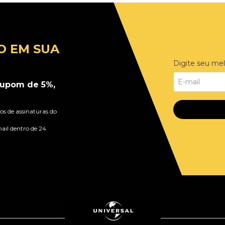
O EM SUA
Digite seu mel
upom de 5%,
s de assinaturas do
ail dentro de 24