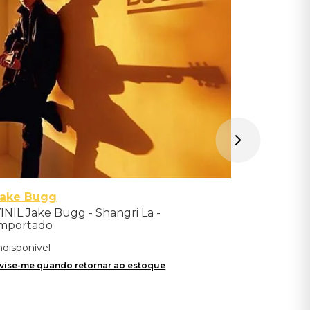
Indisponíve
Avise-me qu
Jake Bugg
INIL Jake Bugg - Shangri La -
mportado
ndisponível
vise-me quando retornar ao estoque