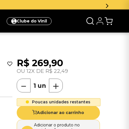
Inscreva-se na newsle
Clube do Vinil
R$
269
,
90
12
R$
22
,
49
－
＋
Poucas unidades restantes
Adicionar ao carrinho
Adicionar o produto no