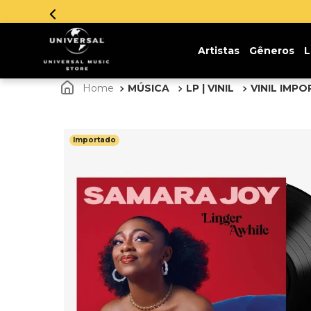
Parcelamento em até 12x sem juros. Aprove
Artistas
Gêneros
L
MÚSICA
LP | VINIL
VINIL IMP
Importado