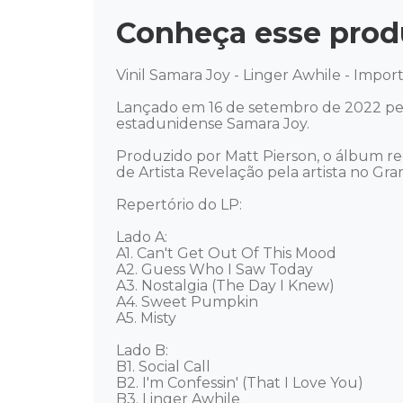
Conheça esse prod
Vinil Samara Joy - Linger Awhile - Import
Lançado em 16 de setembro de 2022 pela
estadunidense Samara Joy. 

Produzido por Matt Pierson, o álbum r
de Artista Revelação pela artista no Gr
Repertório do LP: 

Lado A: 

A1. Can't Get Out Of This Mood 

A2. Guess Who I Saw Today 

A3. Nostalgia (The Day I Knew) 

A4. Sweet Pumpkin 

A5. Misty 

Lado B: 

B1. Social Call 

B2. I'm Confessin' (That I Love You) 

B3. Linger Awhile 
