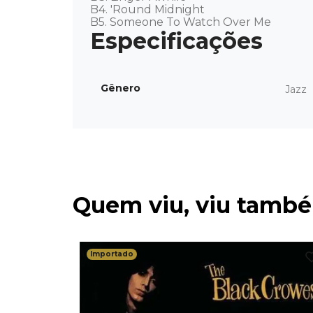
B4. 'Round Midnight 

B5. Someone To Watch Over Me
Gênero
Jazz
Quem viu, viu tamb
Importado
The World