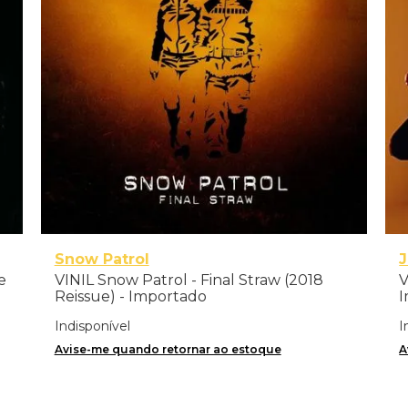
Snow Patrol
e
VINIL Snow Patrol - Final Straw (2018
V
Reissue) - Importado
I
Indisponível
I
Avise-me quando retornar ao estoque
A