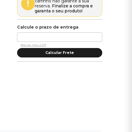
carrinho não garante a sua
reserva.
Finalize a compra e
garanta o seu produto!
Não sei meu CEP