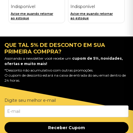
Importado
Engagement) - Importado
Indisponível
Indisponível
Avise-me quando retornar
Avise-me quando retornar
ao estoque
ao estoque
QUE TAL 5% DE DESCONTO EM SUA
PRIMEIRA COMPRA?
Assinando a newsletter você recebe um
cupom de 5%, novidades,
ofertas e muito mais!
*Desconto não acumulativo com outras promoções.
O cupom de desconto estará na caixa de entrada do seu email dentro de
24 horas.
Digite seu melhor e-mail
Receber Cupom