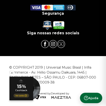
Segurança
Siga nossas redes sociais
© COPYRIGHT 2019 | Universal Music Brasil | Infra
Commerce - Av. Hélio Ossamu Daikuara, 1445 |
EMBU DAS ARTES – SÃO PAULO - CEP: 06807-000
CNPJ: 00.952.789/0009-38
Powered by
Developed by
Ajuda