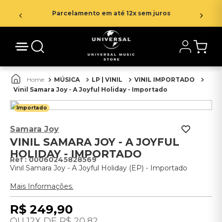
Parcelamento em até 12x sem juros
MÚSICA
LP | VINIL
VINIL IMPORTADO
Vinil Samara Joy - A Joyful Holiday - Importado
Importado
Samara Joy
VINIL SAMARA JOY - A JOYFUL
HOLIDAY - IMPORTADO
:
00060245828569
Vinil Samara Joy - A Joyful Holiday (EP) - Importado
Mais Informações.
R$
249
,
90
12
R$
20
,
82