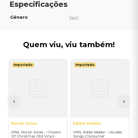
Gênero
Jazz
Quem viu, viu também!
Importado
Importado
T
V
-
B
I
I
A
a
Norah Jones
Eddie Vedder
VINIL Norah Jones - I Dream
VINIL Eddie Vedder - Ukulele
Of Christmas (Std Vinyl) -
Songs (Consumer