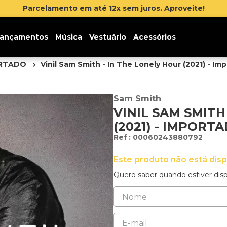
Inscreva-se na 
ançamentos
Música
Vestuário
Acessórios
ORTADO
Vinil Sam Smith - In The Lonely Hour (2021) - Im
Sam Smith
VINIL SAM SMITH
(2021) - IMPORT
:
00060243880792
Este produto não está dis
Quero saber quando estiver disp