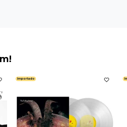
ém!
Importado
I