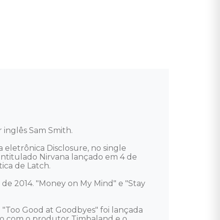
inglês Sam Smith. 

letrônica Disclosure, no single 
 intitulado Nirvana lançado em 4 de 
ca de Latch. 

 de 2014. "Money on My Mind" e "Stay 
. "Too Good at Goodbyes" foi lançada 
ão com o produtor Timbaland e o 