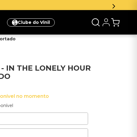
newsletter e ganhe 5% de desconto na sua primeira compr
Clube do Vinil
portado
 - IN THE LONELY HOUR
ADO
ponível no momento
onível