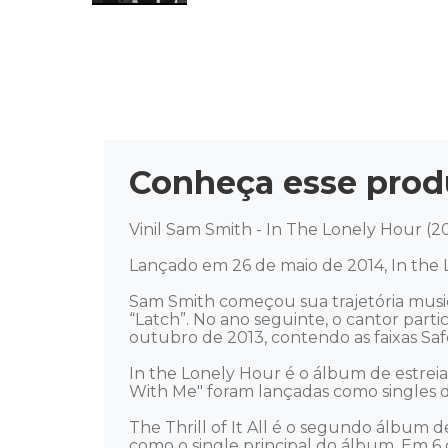
Conheça esse prod
Vinil Sam Smith - In The Lonely Hour (20
Lançado em 26 de maio de 2014, In the L
Sam Smith começou sua trajetória music
“Latch”. No ano seguinte, o cantor parti
outubro de 2013, contendo as faixas Safe
In the Lonely Hour é o álbum de estreia
With Me" foram lançadas como singles d
The Thrill of It All é o segundo álbum 
como o single principal do álbum. Em 6