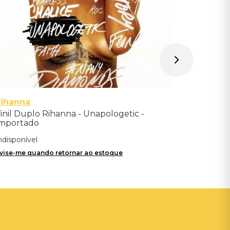
Rihanna
inil Duplo Rihanna - Unapologetic -
mportado
ndisponível
vise-me quando retornar ao estoque