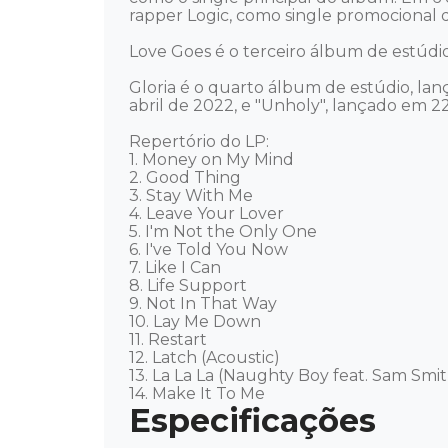
rapper Logic, como single promocional d
Love Goes é o terceiro álbum de estúdi
Gloria é o quarto álbum de estúdio, lan
abril de 2022, e "Unholy", lançado em 2
Repertório do LP: 

1. Money on My Mind 

2. Good Thing 

3. Stay With Me 

4. Leave Your Lover 

5. I'm Not the Only One 

6. I've Told You Now 

7. Like I Can 

8. Life Support 

9. Not In That Way 

10. Lay Me Down 

11. Restart 

12. Latch (Acoustic) 

13. La La La (Naughty Boy feat. Sam Smith
14. Make It To Me