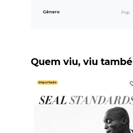
Gênero
Pop
Quem viu, viu tamb
Importado
methin'