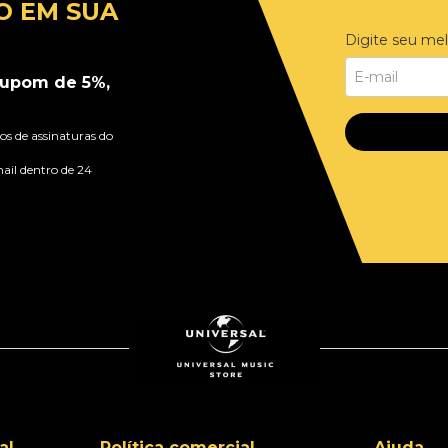
O EM SUA
Digite seu mel
upom de 5%,
s de assinaturas do
ail dentro de 24
al
Política comercial
Ajuda