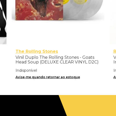
The Rolling Stones
Vinil Duplo The Rolling Stones - Goats
V
Head Soup (DELUXE CLEAR VINYL D2C)
I
- Importado
Indisponível
I
Avise-me quando retornar ao estoque
A