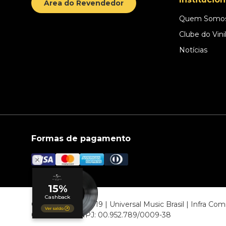
Área do Revendedor
Quem Somo
Clube do Vini
Notícias
Formas de pagamento
© COPYRIGHT 2019 | Universal Music Brasil | Infra C
06807-000 CNPJ: 00.952.789/0009-38