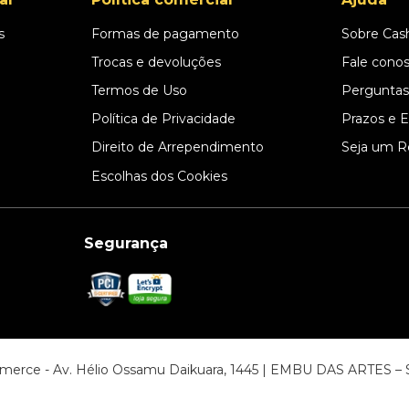
s
Formas de pagamento
Sobre Cas
l
Trocas e devoluções
Fale cono
Termos de Uso
Perguntas
Política de Privacidade
Prazos e 
Direito de Arrependimento
Seja um R
Escolhas dos Cookies
Segurança
ommerce - Av. Hélio Ossamu Daikuara, 1445 | EMBU DAS ARTES 