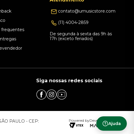
hback
contato@umusicstore.com
sco
(11) 4004-2859
 frequentes
De segunda à sexta das 9h às
17h (exceto feriados)
Entregas
evendedor
Siga nossas redes sociais
Powered by
Developed by
– SÃO PAULO - CEP:
Ajuda