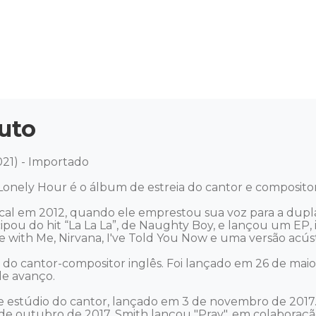
uto
21) - Importado 

onely Hour é o álbum de estreia do cantor e compositor 
al em 2012, quando ele emprestou sua voz para a dupla e
cipou do hit “La La La”, de Naughty Boy, e lançou um EP,
 with Me, Nirvana, I've Told You Now e uma versão acústi
 do cantor-compositor inglês. Foi lançado em 26 de maio
e avanço.

de estúdio do cantor, lançado em 3 de novembro de 2017
 de outubro de 2017, Smith lançou "Pray", em colaboraç