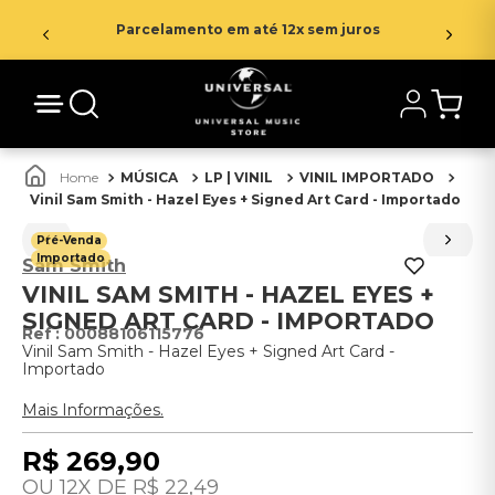
Parcelamento em até 12x sem juros
MÚSICA
LP | VINIL
VINIL IMPORTADO
Vinil Sam Smith - Hazel Eyes + Signed Art Card - Importado
Pré-Venda
Importado
Sam Smith
VINIL SAM SMITH - HAZEL EYES +
SIGNED ART CARD - IMPORTADO
:
00088106115776
Vinil Sam Smith - Hazel Eyes + Signed Art Card -
Importado
Mais Informações.
R$
269
,
90
12
R$
22
,
49