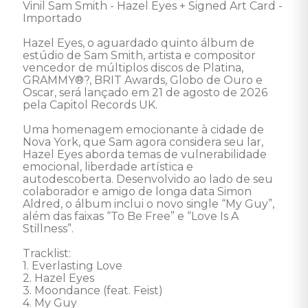
Vinil Sam Smith - Hazel Eyes + Signed Art Card - 
Importado

Hazel Eyes, o aguardado quinto álbum de 
estúdio de Sam Smith, artista e compositor 
vencedor de múltiplos discos de Platina, 
GRAMMY®?, BRIT Awards, Globo de Ouro e 
Oscar, será lançado em 21 de agosto de 2026 
pela Capitol Records UK.

Uma homenagem emocionante à cidade de 
Nova York, que Sam agora considera seu lar, 
Hazel Eyes aborda temas de vulnerabilidade 
emocional, liberdade artística e 
autodescoberta. Desenvolvido ao lado de seu 
colaborador e amigo de longa data Simon 
Aldred, o álbum inclui o novo single “My Guy”, 
além das faixas “To Be Free” e “Love Is A 
Stillness”.

Tracklist:

1. Everlasting Love

2. Hazel Eyes

3. Moondance (feat. Feist)

4. My Guy
