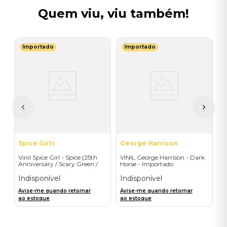
Quem viu, viu também!
Importado
Importado
P
l
V
I
I
A
a
Spice Girls
George Harrison
Vinil Spice Girl - Spice (25th
VINIL George Harrison - Dark
Anniversary / Scary Green /
Horse - Importado
1LP) - Importado
Indisponível
Indisponível
Avise-me quando retornar
Avise-me quando retornar
ao estoque
ao estoque