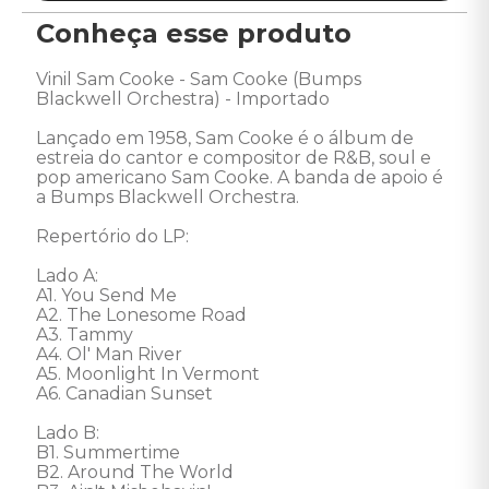
Conheça esse produto
Vinil Sam Cooke - Sam Cooke (Bumps 
Blackwell Orchestra) - Importado

Lançado em 1958, Sam Cooke é o álbum de 
estreia do cantor e compositor de R&B, soul e 
pop americano Sam Cooke. A banda de apoio é 
a Bumps Blackwell Orchestra. 

Repertório do LP: 

Lado A: 

A1. You Send Me 

A2. The Lonesome Road 

A3. Tammy 

A4. Ol' Man River 

A5. Moonlight In Vermont 

A6. Canadian Sunset 

Lado B: 

B1. Summertime 

B2. Around The World 
