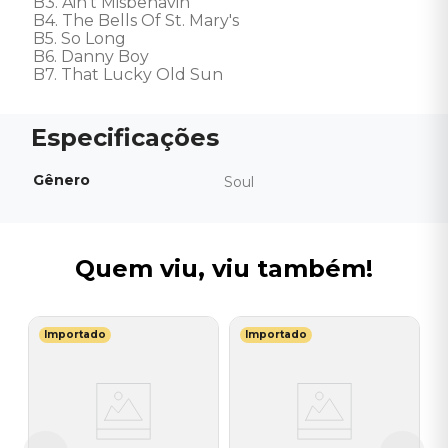
B3. Ain't Misbehavin' 

B4. The Bells Of St. Mary's 

B5. So Long 

B6. Danny Boy 

B7. That Lucky Old Sun
Gênero
Soul
Quem viu, viu também!
Importado
Importado
P
V
I
I
A