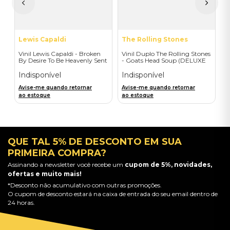
a
Lewis Capaldi
The Rolling Stones
Vinil Lewis Capaldi - Broken
Vinil Duplo The Rolling Stones
By Desire To Be Heavenly Sent
- Goats Head Soup (DELUXE
(Exclusive LP) - Importado
CLEAR VINYL D2C) -
Importado
Indisponível
Indisponível
Avise-me quando retornar
Avise-me quando retornar
ao estoque
ao estoque
QUE TAL 5% DE DESCONTO EM SUA
PRIMEIRA COMPRA?
Assinando a newsletter você recebe um
cupom de 5%, novidades,
ofertas e muito mais!
*Desconto não acumulativo com outras promoções.
O cupom de desconto estará na caixa de entrada do seu email dentro de
24 horas.