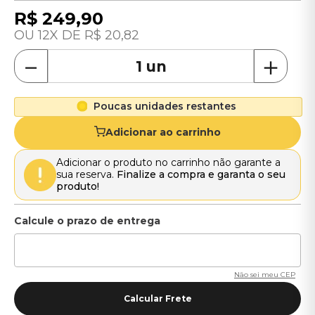
R$
249
,
90
12
R$
20
,
82
－
＋
Poucas unidades restantes
Adicionar ao carrinho
Adicionar o produto no carrinho não garante a
sua reserva.
Finalize a compra e garanta o seu
produto!
Não sei meu CEP