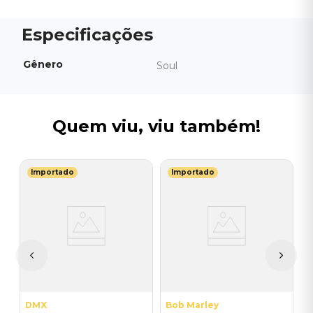
Gênero
Soul
Quem viu, viu também!
Importado
Importado
R
Y
V
CO
B
I
I
A
a
DMX
Bob Marley