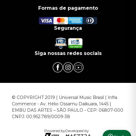
Formas de pagamento
Segurança
Siga nossas redes sociais
© COPYRIGHT 2019 | Universal Music Brasil | Infra
Commerce - Av. Hélio Ossamu Daikuara, 1445 |
EMBU DAS ARTES – SÃO PAULO - CEP: 06807-000
CNPJ: 00.952.789/0009-38
Powered by
Developed by