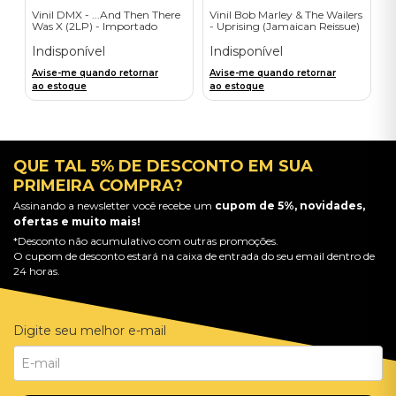
Vinil DMX - ...And Then There
Vinil Bob Marley & The Wailers
Was X (2LP) - Importado
- Uprising (Jamaican Reissue)
- Importado
Indisponível
Indisponível
Avise-me quando retornar
Avise-me quando retornar
ao estoque
ao estoque
QUE TAL 5% DE DESCONTO EM SUA
PRIMEIRA COMPRA?
Assinando a newsletter você recebe um
cupom de 5%, novidades,
ofertas e muito mais!
*Desconto não acumulativo com outras promoções.
O cupom de desconto estará na caixa de entrada do seu email dentro de
24 horas.
Digite seu melhor e-mail