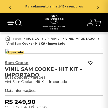
Parcelamento em até 12x sem juros
MÚSICA
LP | VINIL
VINIL IMPORTADO
Vinil Sam Cooke - Hit Kit - Importado
Importado
Sam Cooke
VINIL SAM COOKE - HIT KIT -
IMPORTADO
:
00001877186241
Vinil Sam Cooke - Hit Kit - Importado
Mais Informações.
R$
249
,
90
12
R$
20
,
82