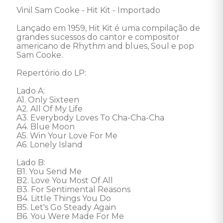
Vinil Sam Cooke - Hit Kit - Importado

Lançado em 1959, Hit Kit é uma compilação de 
grandes sucessos do cantor e compositor 
americano de Rhythm and blues, Soul e pop 
Sam Cooke. 

Repertório do LP: 

Lado A: 

A1. Only Sixteen 

A2. All Of My Life 

A3. Everybody Loves To Cha-Cha-Cha 

A4. Blue Moon 

A5. Win Your Love For Me 

A6. Lonely Island 

Lado B: 

B1. You Send Me 

B2. Love You Most Of All 

B3. For Sentimental Reasons 

B4. Little Things You Do 

B5. Let's Go Steady Again 

B6. You Were Made For Me