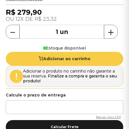
R$
279
,
90
12
R$
23
,
32
－
＋
Estoque disponível
Adicionar ao carrinho
Adicionar o produto no carrinho não garante a
sua reserva.
Finalize a compra e garanta o seu
produto!
Não sei meu CEP