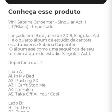
Conheça esse produto
Vinil Sabrina Carpenter - Singular Act II 
(LP/Black) - Importado 

Lançado em 19 de julho de 2019, Singular: Act 
II é o quarto álbum de estúdio da cantora 
estadunidense Sabrina Carpenter. 

 O álbum age como uma sequência de seu 
terceiro álbum de estúdio, Singular: Act I. 

Repertório do LP:

Lado A: 

A1. In My Bed 

A2. Pushing 20 

A3. I Can't Stop Me 

A4. I'm Fakin 

A5. Take Off All Your Cool 

Lado B: 

B1. Tell Em 
