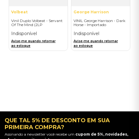
Volbeat
George Harrison
Vinil Duplo Volbeat - Servant
VINIL George Harrison - Dark
Of The Mind (2LP
Horse - Importado
Orange/Blue / D2C) -
Importado
Indisponível
Indisponível
Avise-me quando retornar
Avise-me quando retornar
ao estoque
ao estoque
QUE TAL 5% DE DESCONTO EM SUA
PRIMEIRA COMPRA?
Assinando a newsletter você recebe um
cupom de 5%, novidades,