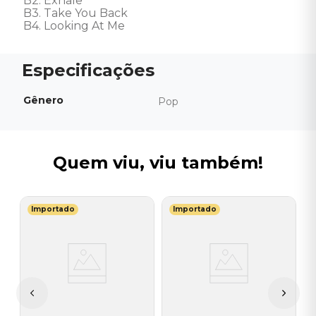
B2. Exhale 

B3. Take You Back 

B4. Looking At Me
Gênero
Pop
Quem viu, viu também!
Importado
Importado
T
V
G
 -
I
A
a