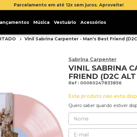
Inscr
ançamentos
Música
Vestuário
Acessórios
ORTADO
Vinil Sabrina Carpenter - Man's Best Friend (D2C
Sabrina Carpenter
VINIL SABRINA C
FRIEND (D2C ALT
:
00060247833856
Este produto não está dis
Quero saber quando estiver disp