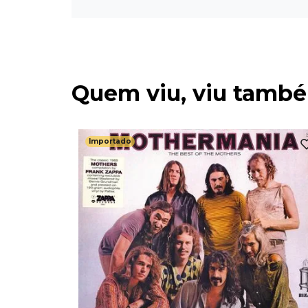
Quem viu, viu tamb
Importado
th
3-1975) -