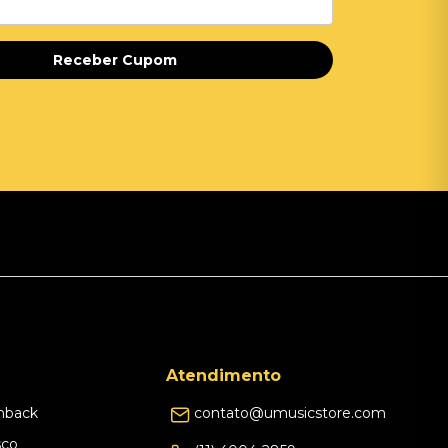
Receber Cupom
Atendimento
hback
contato@umusicstore.com
sco