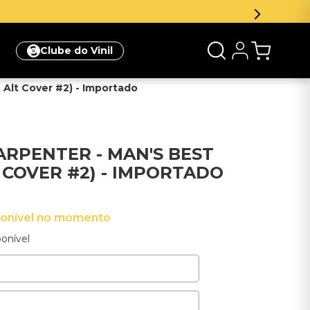
eva-se na newsletter e ganhe 5% de desconto na sua prim
Clube do Vinil
 Alt Cover #2) - Importado
ARPENTER - MAN'S BEST
 COVER #2) - IMPORTADO
ponível no momento
onível