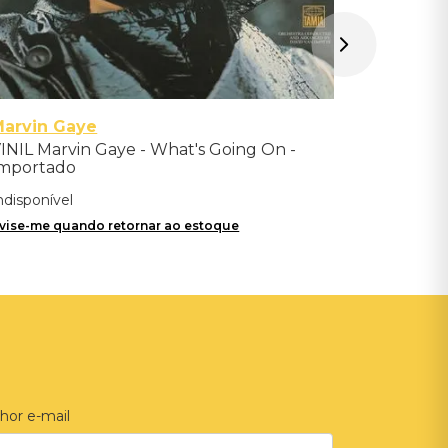
Marvin Gaye
INIL Marvin Gaye - What's Going On -
mportado
ndisponível
vise-me quando retornar ao estoque
hor e-mail