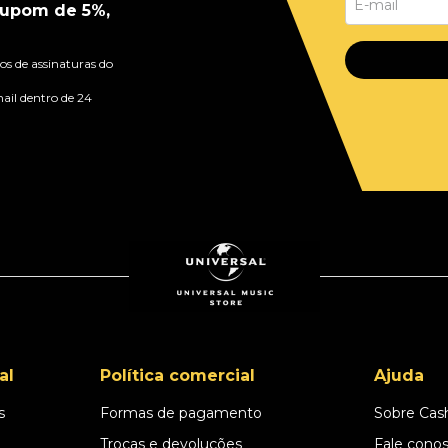
upom de 5%,
s de assinaturas do
ail dentro de 24
al
Política comercial
Ajuda
s
Formas de pagamento
Sobre Cas
l
Trocas e devoluções
Fale cono