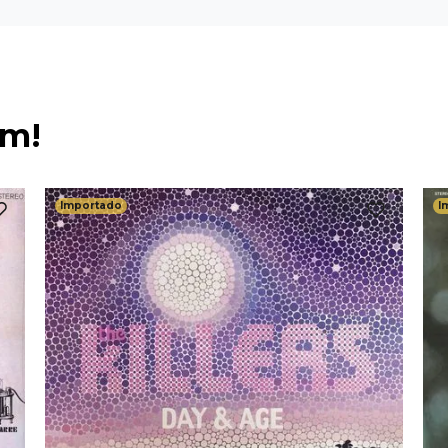
ém!
Importado
I