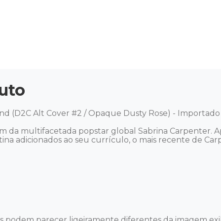
uto
iend (D2C Alt Cover #2 / Opaque Dusty Rose) - Importado 
bum da multifacetada popstar global Sabrina Carpenter.
atina adicionados ao seu currículo, o mais recente de Ca
es podem parecer ligeiramente diferentes da imagem exib