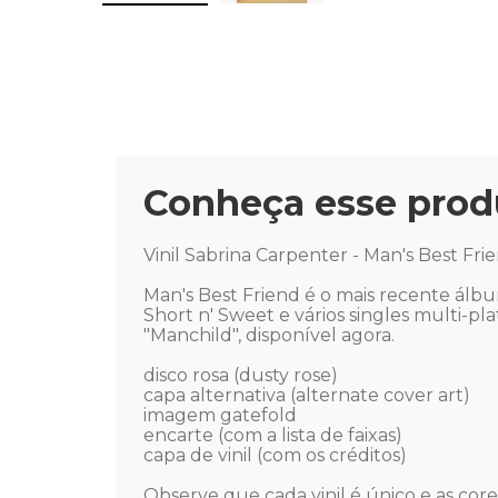
Conheça esse prod
Vinil Sabrina Carpenter - Man's Best Fr
Man's Best Friend é o mais recente ál
Short n' Sweet e vários singles multi-pl
"Manchild", disponível agora. 

disco rosa (dusty rose) 

capa alternativa (alternate cover art) 

imagem gatefold 

encarte (com a lista de faixas) 

capa de vinil (com os créditos) 

Observe que cada vinil é único e as cor