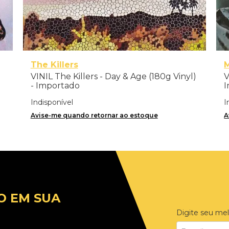
The Killers
VINIL The Killers - Day & Age (180g Vinyl)
V
- Importado
I
Indisponível
I
Avise-me quando retornar ao estoque
A
O EM SUA
Digite seu mel