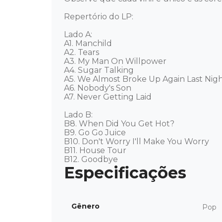
Repertório do LP: 

Lado A: 

A1. Manchild

A2. Tears

A3. My Man On Willpower

A4. Sugar Talking

A5. We Almost Broke Up Again Last Nigh
A6. Nobody's Son

A7. Never Getting Laid

Lado B: 

B8. When Did You Get Hot?

B9. Go Go Juice

B10. Don't Worry I'll Make You Worry

B11. House Tour

B12. Goodbye
Gênero
Pop