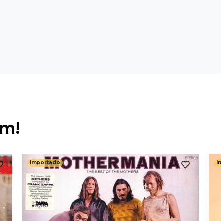
ém!
Importado
I