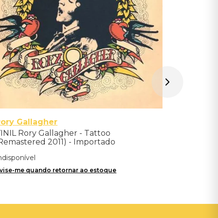
Avise-me qu
ory Gallagher
INIL Rory Gallagher - Tattoo
Remastered 2011) - Importado
ndisponível
vise-me quando retornar ao estoque