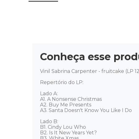
Conheça esse prod
Vinil Sabrina Carpenter - fruitcake (LP 1
Repertório do LP:

Lado A: 

A1. A Nonsense Christmas

A2. Buy Me Presents

A3. Santa Doesn't Know You Like I Do

Lado B: 

B1. Cindy Lou Who

B2. Is It New Years Yet?

B3. White Xmas