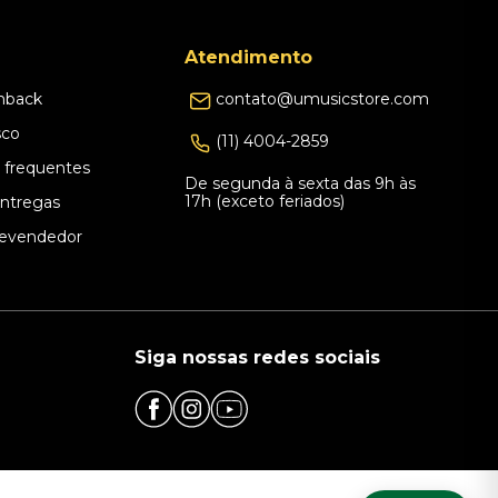
Atendimento
hback
contato@umusicstore.com
sco
(11) 4004-2859
 frequentes
De segunda à sexta das 9h às
17h (exceto feriados)
Entregas
evendedor
Siga nossas redes sociais