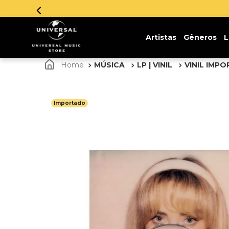
Parcelamento em até 12x sem juros. Aprove
Artistas
Gêneros
L
MÚSICA
LP | VINIL
VINIL IMP
Importado