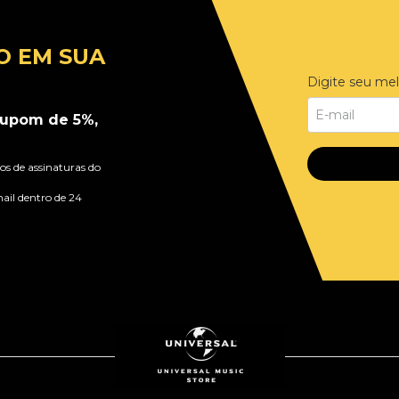
O EM SUA
Digite seu mel
upom de 5%,
s de assinaturas do
ail dentro de 24