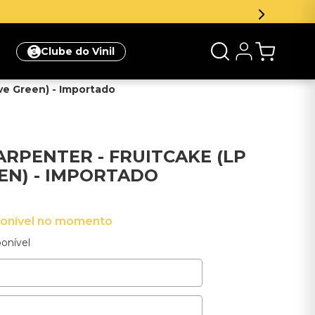
Inscreva-se na newsle
Clube do Vinil
ive Green) - Importado
ARPENTER - FRUITCAKE (LP
EEN) - IMPORTADO
ponível no momento
onível