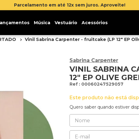
ite!
ançamentos
Música
Vestuário
Acessórios
ORTADO
Vinil Sabrina Carpenter - fruitcake (LP 12" EP Ol
Sabrina Carpenter
VINIL SABRINA C
12" EP OLIVE GR
:
00060247529057
Este produto não está dis
Quero saber quando estiver disp