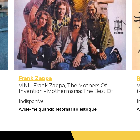
Frank Zappa
R
VINIL Frank Zappa, The Mothers Of
V
Invention - Mothermania: The Best Of
(
The Mothers - Importado
Indisponível
I
Avise-me quando retornar ao estoque
A