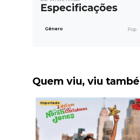
Gênero
Pop
Quem viu, viu tamb
Importado
 State -