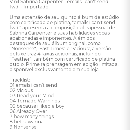
Vinil Sabrina Carpenter - emails i can't send 
fwd: - Importado 

Uma extensão de seu quinto álbum de estúdio 
com certificado de platina, "emails i can't send 
fwd:" apresenta a composição ultrapessoal de 
Sabrina Carpenter e suas habilidades vocais 
apaixonadas e imponentes. Além dos 
destaques de seu álbum original, como 
"Nonsense", "Fast Times" e "Vicious", a versão 
deluxe traz 4 faixas adicionais, incluindo 
"Feather", também com certificado de platina 
duplo. Primeira prensagem em edição limitada, 
disponível exclusivamente em sua loja.  

Tracklist: 

01 emails i can’t send 

02 Vicious 

03 Read your Mind 

04 Tornado Warnings 

05 because i liked a boy 

06 Already Over 

7 how many things 

8 bet u wanna 

9 Nonsense 
