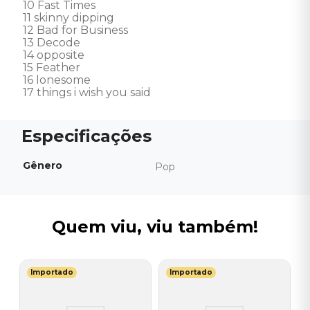
10 Fast Times 

11 skinny dipping 

12 Bad for Business 

13 Decode 

14 opposite 

15 Feather 

16 lonesome 

17 things i wish you said
Gênero
Pop
Quem viu, viu também!
Importado
Importado
T
V