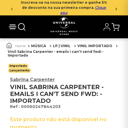
Inscreva-se na nossa newsletter e ganhe 5%
de desconto na sua primeira compra.
Clique
aqui
MÚSICA
LP | VINIL
VINIL IMPORTADO
Vinil Sabrina Carpenter - emails i can't send fwd: -
Importado
Importado
Lançamento
Sabrina Carpenter
VINIL SABRINA CARPENTER -
EMAILS I CAN'T SEND FWD: -
IMPORTADO
:
00060247844203
Este produto não está disponível no
momento