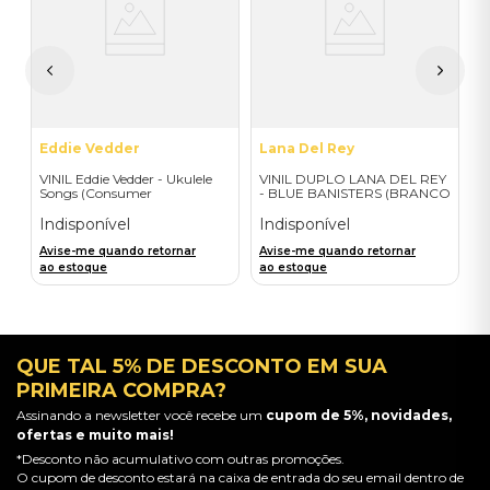
-
C
I
A
a
Eddie Vedder
Lana Del Rey
VINIL Eddie Vedder - Ukulele
VINIL DUPLO LANA DEL REY
Songs (Consumer
- BLUE BANISTERS (BRANCO
Engagement) - Importado
TRANSPARENTE) -
IMPORTADO
Indisponível
Indisponível
Avise-me quando retornar
Avise-me quando retornar
ao estoque
ao estoque
QUE TAL 5% DE DESCONTO EM SUA
PRIMEIRA COMPRA?
Assinando a newsletter você recebe um
cupom de 5%, novidades,
ofertas e muito mais!
*Desconto não acumulativo com outras promoções.
O cupom de desconto estará na caixa de entrada do seu email dentro de