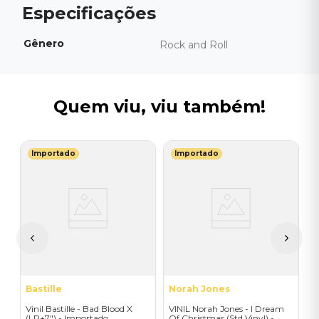
Gênero
Rock and Roll
Quem viu, viu também!
Importado
Importado
L
V
P
E
I
A
a
Bastille
Norah Jones
Vinil Bastille - Bad Blood X
VINIL Norah Jones - I Dream
(LP+7") - Importado
Of Christmas (Std Vinyl) -