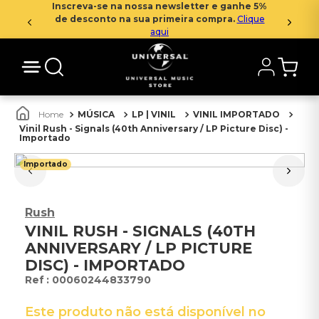
Inscreva-se na nossa newsletter e ganhe 5%
de desconto na sua primeira compra.
Clique
aqui
MÚSICA
LP | VINIL
VINIL IMPORTADO
Vinil Rush - Signals (40th Anniversary / LP Picture Disc) -
Importado
Importado
Rush
VINIL RUSH - SIGNALS (40TH
ANNIVERSARY / LP PICTURE
DISC) - IMPORTADO
:
00060244833790
Este produto não está disponível no