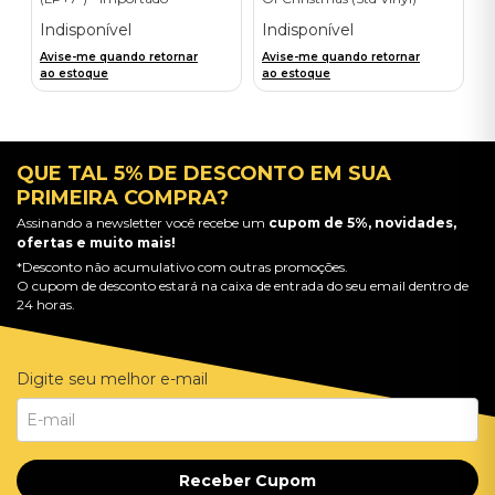
Importado
Indisponível
Indisponível
Avise-me quando retornar
Avise-me quando retornar
ao estoque
ao estoque
QUE TAL 5% DE DESCONTO EM SUA
PRIMEIRA COMPRA?
Assinando a newsletter você recebe um
cupom de 5%, novidades,
ofertas e muito mais!
*Desconto não acumulativo com outras promoções.
O cupom de desconto estará na caixa de entrada do seu email dentro de
24 horas.
Digite seu melhor e-mail
Receber Cupom