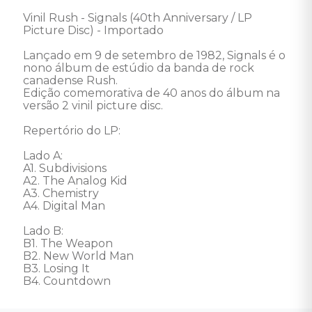
Vinil Rush - Signals (40th Anniversary / LP 
Picture Disc) - Importado

Lançado em 9 de setembro de 1982, Signals é o 
nono álbum de estúdio da banda de rock 
canadense Rush.

Edição comemorativa de 40 anos do álbum na 
versão 2 vinil picture disc. 

Repertório do LP: 

Lado A: 

A1. Subdivisions 

A2. The Analog Kid 

A3. Chemistry 

A4. Digital Man 

Lado B: 

B1. The Weapon 

B2. New World Man 

B3. Losing It 

B4. Countdown