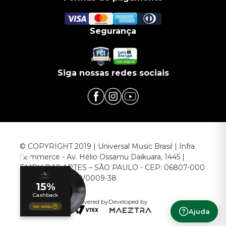
Segurança
Siga nossas redes sociais
© COPYRIGHT 2019 | Universal Music Brasil | Infra
Commerce - Av. Hélio Ossamu Daikuara, 1445 |
EMBU DAS ARTES – SÃO PAULO - CEP: 06807-000
CNPJ: 00.952.789/0009-38
Powered by
Developed by
Ajuda