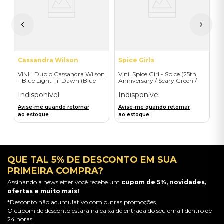
 -
I
A
a
Cassandra Wilson
Spice Girls
VINIL Duplo Cassandra Wilson
Vinil Spice Girl - Spice (25th
- Blue Light Til Dawn (Blue
Anniversary / Scary Green /
Note Classic-2LP) - Importado
1LP) - Importado
Indisponível
Indisponível
Avise-me quando retornar
Avise-me quando retornar
ao estoque
ao estoque
QUE TAL 5% DE DESCONTO EM SUA
PRIMEIRA COMPRA?
Assinando a newsletter você recebe um
cupom de 5%, novidades,
ofertas e muito mais!
*Desconto não acumulativo com outras promoções.
O cupom de desconto estará na caixa de entrada do seu email dentro de
24 horas.