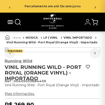
Parcelamento em até 12x sem juros
MÚSICA
LP | VINIL
VINIL IMPORTADO
Vinil Running Wild - Port Royal (Orange Vinyl) - Importado
Importado
Running Wild
VINIL RUNNING WILD - PORT
ROYAL (ORANGE VINYL) -
IMPORTADO
:
00405053884456
Vinil Running Wild - Port Royal (Orange Vinyl) - Importado
Mais Informações.
R$
269
,
90