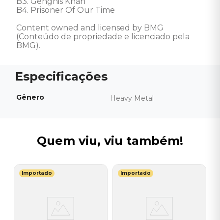
B3. Genghis Khan

B4. Prisoner Of Our Time 

Content owned and licensed by BMG 
(Conteúdo de propriedade e licenciado pela 
BMG).
Gênero
Heavy Metal
Quem viu, viu também!
Importado
Importado
E
V
ry
L
I
I