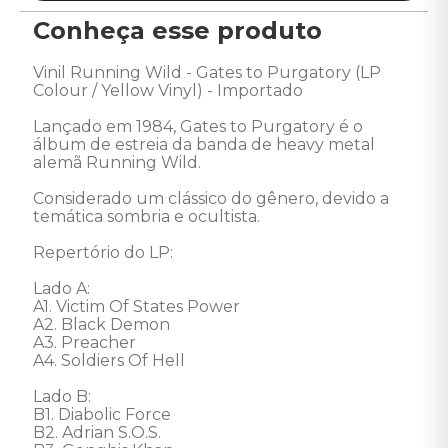
Conheça esse produto
Vinil Running Wild - Gates to Purgatory (LP 
Colour / Yellow Vinyl) - Importado 

Lançado em 1984, Gates to Purgatory é o 
álbum de estreia da banda de heavy metal 
alemã Running Wild. 

Considerado um clássico do gênero, devido a 
temática sombria e ocultista.

Repertório do LP: 

Lado A: 

A1. Victim Of States Power

A2. Black Demon

A3. Preacher

A4. Soldiers Of Hell

Lado B: 

B1. Diabolic Force

B2. Adrian S.O.S.
