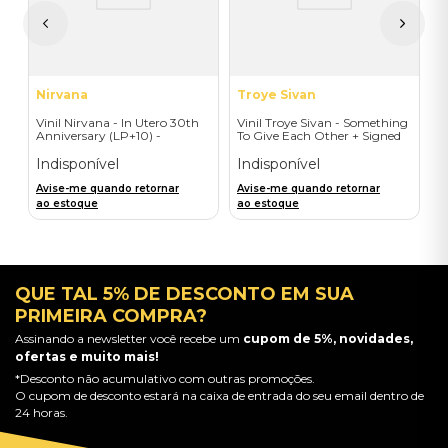
A
a
Nirvana
Troye Sivan
Vinil Nirvana - In Utero 30th
Vinil Troye Sivan - Something
Anniversary (LP+10) -
To Give Each Other + Signed
Importado
Postcard - Importado
Indisponível
Indisponível
Avise-me quando retornar
Avise-me quando retornar
ao estoque
ao estoque
QUE TAL 5% DE DESCONTO EM SUA
PRIMEIRA COMPRA?
Assinando a newsletter você recebe um
cupom de 5%, novidades,
ofertas e muito mais!
*Desconto não acumulativo com outras promoções.
O cupom de desconto estará na caixa de entrada do seu email dentro de
24 horas.