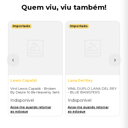
Quem viu, viu também!
Importado
Importado
S
V
(
-
I
A
a
Lewis Capaldi
Lana Del Rey
Vinil Lewis Capaldi - Broken
VINIL DUPLO LANA DEL REY
By Desire To Be Heavenly Sent
- BLUE BANISTERS
(Exclusive LP) - Importado
(AMARELO TRANSPARENTE)
- IMPORTADO
Indisponível
Indisponível
Avise-me quando retornar
Avise-me quando retornar
ao estoque
ao estoque