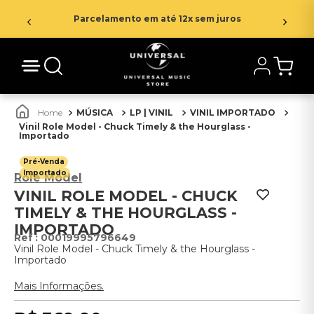
Parcelamento em até 12x sem juros
MÚSICA
LP | VINIL
VINIL IMPORTADO
Vinil Role Model - Chuck Timely & the Hourglass -
Importado
Pré-Venda
Importado
Role Model
VINIL ROLE MODEL - CHUCK
TIMELY & THE HOURGLASS -
IMPORTADO
:
00019995796649
Vinil Role Model - Chuck Timely & the Hourglass -
Importado
Mais Informações.