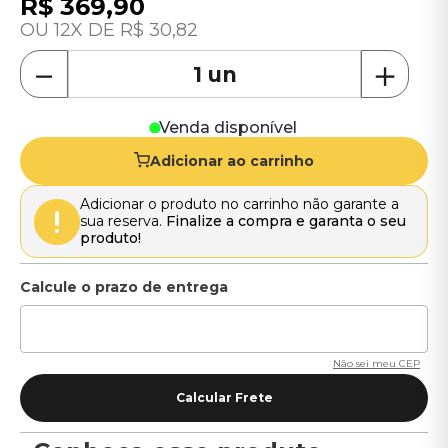
R$
369
,
90
12
R$
30
,
82
－
＋
Venda disponível
Adicionar ao carrinho
Adicionar o produto no carrinho não garante a
sua reserva.
Finalize a compra e garanta o seu
produto!
Não sei meu CEP