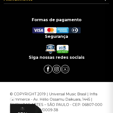
Formas de pagamento
Segurança
Siga nossas redes sociais
© COPYRIGHT 2019 | Universal Music Brasil | Infra
Commerce - Av. Hélio Ossamu Daikuara, 1445 |
EMBU DAS ARTES – SÃO PAULO - CEP: 06807-000
CNPJ: 00.952.789/0009-38