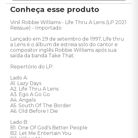
Conheça esse produto
Vinil Robbie Williams - Life Thru A Lens (LP 2021 
Reissue) - Importado 

Lançado em 29 de setembro de 1997, Life thru 
a Lens é o álbum de estreia solo do cantor e 
compositor inglês Robbie Williams após sua 
saída da banda Take That.

Repertório do LP: 

Lado A: 

A1. Lazy Days 

A2. Life Thru A Lens 

A3. Ego A Go Go 

A4. Angels 

A5. South Of The Border 

A6. Old Before I Die 

Lado B: 

B1. One Of God's Better People 

B2. Let Me Entertain You 
