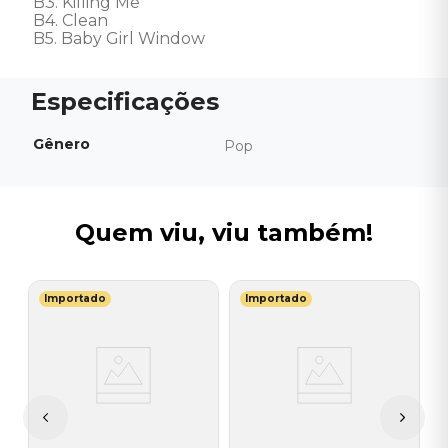
B3. Killing Me 

B4. Clean 

B5. Baby Girl Window
Gênero
Pop
Quem viu, viu também!
Importado
Importado
T
V
do
G
I
A
a