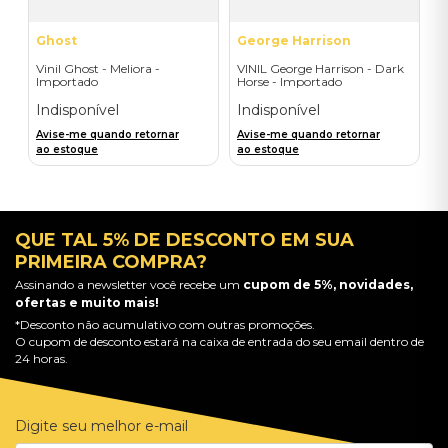
Ghost
George Harrison
Vinil Ghost - Meliora -
VINIL George Harrison - Dark
Importado
Horse - Importado
Indisponível
Indisponível
Avise-me quando retornar
Avise-me quando retornar
ao estoque
ao estoque
QUE TAL 5% DE DESCONTO EM SUA
PRIMEIRA COMPRA?
Assinando a newsletter você recebe um
cupom de 5%, novidades,
ofertas e muito mais!
*Desconto não acumulativo com outras promoções.
O cupom de desconto estará na caixa de entrada do seu email dentro de
24 horas.
Digite seu melhor e-mail