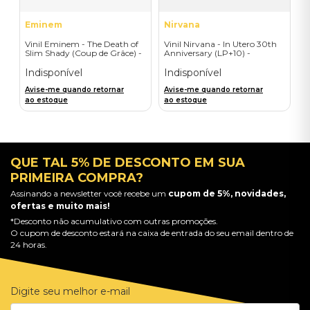
Eminem
Nirvana
Vinil Eminem - The Death of
Vinil Nirvana - In Utero 30th
Slim Shady (Coup de Grâce) -
Anniversary (LP+10) -
Exclusive/Crayon - Importado
Importado
Indisponível
Indisponível
Avise-me quando retornar
Avise-me quando retornar
ao estoque
ao estoque
QUE TAL 5% DE DESCONTO EM SUA
PRIMEIRA COMPRA?
Assinando a newsletter você recebe um
cupom de 5%, novidades,
ofertas e muito mais!
*Desconto não acumulativo com outras promoções.
O cupom de desconto estará na caixa de entrada do seu email dentro de
24 horas.
Digite seu melhor e-mail