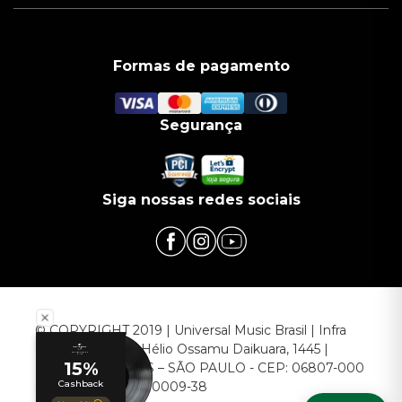
Formas de pagamento
Segurança
Siga nossas redes sociais
© COPYRIGHT 2019 | Universal Music Brasil | Infra
Commerce - Av. Hélio Ossamu Daikuara, 1445 |
EMBU DAS ARTES – SÃO PAULO - CEP: 06807-000
CNPJ: 00.952.789/0009-38