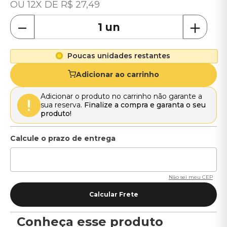
12
R$
27
,
49
－
＋
Poucas unidades restantes
Adicionar ao carrinho
Adicionar o produto no carrinho não garante a
sua reserva.
Finalize a compra e garanta o seu
produto!
Não sei meu CEP
Conheça esse produto