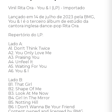
Vinil Rita Ora - You & I (LP) - Importado 

Lançado em 14 de julho de 2023 pela BMG, 
You & I é o terceiro álbum de estúdio da 
cantora inglesa dance-pop Rita Ora. 

Repertório do LP:

Lado A: 

A1. Don't Think Twice

A2. You Only Love Me

A3. Praising You

A4. Unfeel It

A5. Waiting For You

A6. You & I

Lado B: 

B1. That Girl

B2. Shape Of Me

B3. Look At Me Now

B4. Girl In The Mirror

B5. Notting Hill

B6. I Don't Wanna Be Your Friend 

Content owned and licensed by BMG 