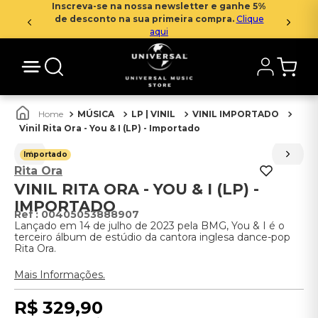
Inscreva-se na nossa newsletter e ganhe 5%
de desconto na sua primeira compra.
Clique
aqui
MÚSICA
LP | VINIL
VINIL IMPORTADO
Vinil Rita Ora - You & I (LP) - Importado
Importado
Rita Ora
VINIL RITA ORA - YOU & I (LP) -
IMPORTADO
:
00405053888907
Lançado em 14 de julho de 2023 pela BMG, You & I é o
terceiro álbum de estúdio da cantora inglesa dance-pop
Rita Ora.
Mais Informações.
R$
329
,
90