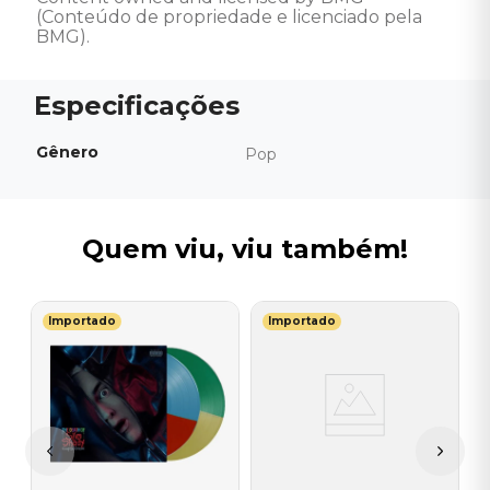
(Conteúdo de propriedade e licenciado pela 
BMG).
Gênero
Pop
Quem viu, viu também!
Importado
Importado
L
V
-
T
I
I
A
a