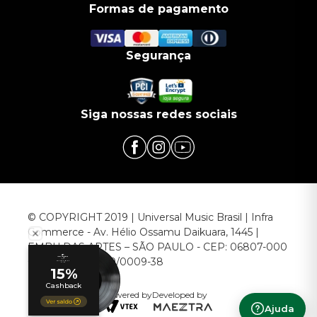
Formas de pagamento
Segurança
Siga nossas redes sociais
© COPYRIGHT 2019 | Universal Music Brasil | Infra
Commerce - Av. Hélio Ossamu Daikuara, 1445 |
EMBU DAS ARTES – SÃO PAULO - CEP: 06807-000
CNPJ: 00.952.789/0009-38
Powered by
Developed by
Ajuda