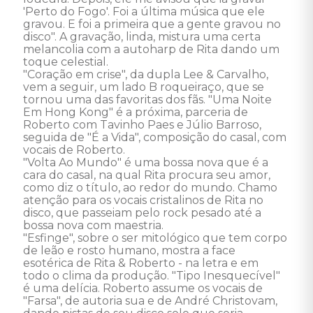
'Perto do Fogo'. Foi a última música que ele 
gravou. E foi a primeira que a gente gravou no 
disco". A gravação, linda, mistura uma certa 
melancolia com a autoharp de Rita dando um 
toque celestial. 

"Coração em crise", da dupla Lee & Carvalho, 
vem a seguir, um lado B roqueiraço, que se 
tornou uma das favoritas dos fãs. "Uma Noite 
Em Hong Kong" é a próxima, parceria de 
Roberto com Tavinho Paes e Júlio Barroso, 
seguida de "É a Vida", composição do casal, com 
vocais de Roberto. 

"Volta Ao Mundo" é uma bossa nova que é a 
cara do casal, na qual Rita procura seu amor, 
como diz o título, ao redor do mundo. Chamo 
atenção para os vocais cristalinos de Rita no 
disco, que passeiam pelo rock pesado até a 
bossa nova com maestria.

"Esfinge", sobre o ser mitológico que tem corpo 
de leão e rosto humano, mostra a face 
esotérica de Rita & Roberto - na letra e em 
todo o clima da produção. "Tipo Inesquecível" 
é uma delícia. Roberto assume os vocais de 
"Farsa", de autoria sua e de André Christovam, 