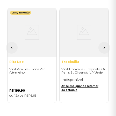
Lançamento
R
V
I
A
a
Rita Lee
Tropicália
Vinil Rita Lee - Zona Zen
Vinil Tropicália - Tropicália Ou
(Vermelho)
Panis Et Circencis (LP Verde)
Indisponível
Avise-me quando retornar
ao estoque
R$
199
,
90
12
R$
16
,
65