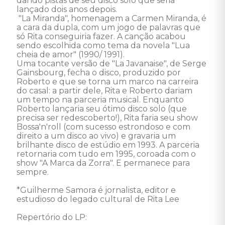
dando pistas de seu disco solo que seria 
lançado dois anos depois.

 "La Miranda", homenagem a Carmen Miranda, é 
a cara da dupla, com um jogo de palavras que 
só Rita conseguiria fazer. A canção acabou 
sendo escolhida como tema da novela "Lua 
cheia de amor" (1990/ 1991). 

Uma tocante versão de "La Javanaise", de Serge 
Gainsbourg, fecha o disco, produzido por 
Roberto e que se torna um marco na carreira 
do casal: a partir dele, Rita e Roberto dariam 
um tempo na parceria musical. Enquanto 
Roberto lançaria seu ótimo disco solo (que 
precisa ser redescoberto!), Rita faria seu show 
Bossa'n'roll (com sucesso estrondoso e com 
direito a um disco ao vivo) e gravaria um 
brilhante disco de estúdio em 1993. A parceria 
retornaria com tudo em 1995, coroada com o 
show "A Marca da Zorra". E permanece para 
sempre.

*Guilherme Samora é jornalista, editor e 
estudioso do legado cultural de Rita Lee

Repertório do LP: 
