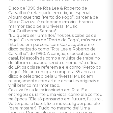
Disco de 1990 de Rita Lee & Roberto de 
Carvalho é relançado em edição especial

Álbum que traz “Perto do Fogo”, parceria de 
Rita e Cazuza, é celebrado em vinil branco 
marmorizado pela Universal Music

Por Guilherme Samora*

“Eu quero ser uma flor/ nos teus cabelos de 
fogo”. Os versos de "Perto do Fogo", música de 
Rita Lee em parceria com Cazuza, abrem o 
disco batizado como “Rita Lee e Roberto de 
Carvalho”, de 1990. A canção, especial para o 
casal, foi escolhida como a música de trabalho 
do álbum e acabou sendo o nome não oficial 
do LP: os dois se referem a ele como "Perto do 
Fogo".  No ano em que completa 35 anos, o 
disco é celebrado pela Universal Music em 
relançamento com arte e encartes originais e 
vinil branco marmorizado. 

Cazuza fez a letra inspirado em Rita. E a 
entregou durante uma visita, como ela contou 
na época: "Ele só pensando em futuro, futuro... 
Voltei para o hotel, fiz a música, liguei para ele 
(para mostrar). Tudo no mesmo dia! Uma 
loucura. Depois, ele me avisou que ia gravar 