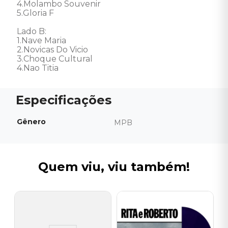
4.Molambo Souvenir 

5.Gloria F 

Lado B: 

1.Nave Maria 

2.Novicas Do Vicio 

3.Choque Cultural 

4.Nao Titia
Gênero
MPB
Quem viu, viu também!