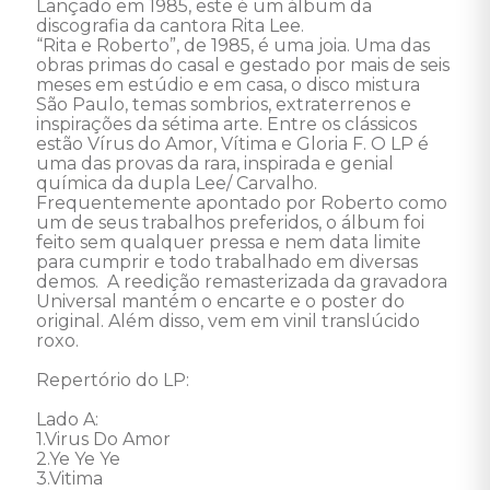
Lançado em 1985, este é um álbum da 
discografia da cantora Rita Lee. 

“Rita e Roberto”, de 1985, é uma joia. Uma das 
obras primas do casal e gestado por mais de seis 
meses em estúdio e em casa, o disco mistura 
São Paulo, temas sombrios, extraterrenos e 
inspirações da sétima arte. Entre os clássicos 
estão Vírus do Amor, Vítima e Gloria F. O LP é 
uma das provas da rara, inspirada e genial 
química da dupla Lee/ Carvalho. 
Frequentemente apontado por Roberto como 
um de seus trabalhos preferidos, o álbum foi 
feito sem qualquer pressa e nem data limite 
para cumprir e todo trabalhado em diversas 
demos.  A reedição remasterizada da gravadora 
Universal mantém o encarte e o poster do 
original. Além disso, vem em vinil translúcido 
roxo. 

Repertório do LP: 

Lado A: 

1.Virus Do Amor 

2.Ye Ye Ye 

3.Vitima 
