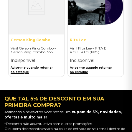
Gerson King Combo
Rita Lee
Vinil Gerson King Combo -
Vinil Rita Lee - RITA E
Gerson King Combo 1977
ROBERTO (1985)
(Remasterizado)
Indisponível
Indisponível
Avise-me quando retornar
Avise-me quando retornar
ao estoque
ao estoque
QUE TAL 5% DE DESCONTO EM SUA
PRIMEIRA COMPRA?
Assinando a newsletter você recebe um
cupom de 5%, novidades,
ofertas e muito mais!
*Desconto não acumulativo com outras promoções.
O cupom de desconto estará na caixa de entrada do seu email dentro de