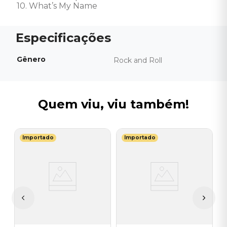
10. What’s My Name
Gênero
Rock and Roll
Quem viu, viu também!
Importado
Importado
D
V
H
I
I
A
a