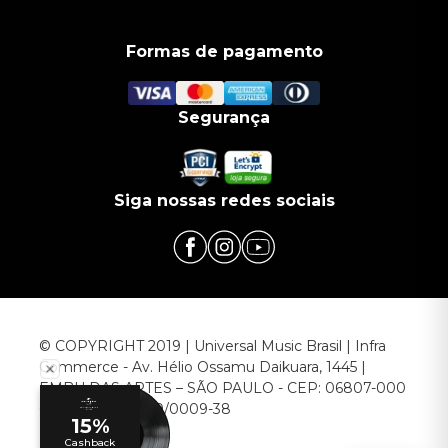
Formas de pagamento
Segurança
Siga nossas redes sociais
© COPYRIGHT 2019 | Universal Music Brasil | Infra
Commerce - Av. Hélio Ossamu Daikuara, 1445 |
EMBU DAS ARTES – SÃO PAULO - CEP: 06807-000
CNPJ: 00.952.789/0009-38