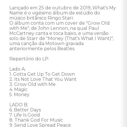
Lançado em 25 de outubro de 2019, What's My 
Name é o vigésimo álbum de estúdio do 
músico britânico Ringo Starr. 

O álbum conta com um cover de "Grow Old 
with Me", de John Lennon, na qual Paul 
McCartney canta e toca baixo, e uma versão 
solo de Starr de "Money (That's What I Want)", 
uma canção da Motown gravada 
anteriormente pelos Beatles.

Repertório do LP: 

Lado A; 

1. Gotta Get Up To Get Down  

2. Its Not Love That You Want  

3. Grow Old with Me 

4. Magic 

5. Money 

LADO B; 

6. Better Days 

7. Life Is Good  

8. Thank God For Music  

9. Send Love Spread Peace 
