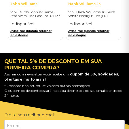
John Williams
Hank Williams Jr.
Vinil Duplo John Williams -
Vinil Hank Williams Jr - Rich
Star Wars: The Last Jedi (2LP /
White Honky Blues (LP) -
Original M P Soundtrack) -
Importado
Importado
Indisponível
Indisponível
Avise-me quando retornar
Avise-me quando retornar
ao estoque
ao estoque
QUE TAL 5% DE DESCONTO EM SUA
PRIMEIRA COMPRA?
Assinando a newsletter você recebe um
cupom de 5%, novidades,
ofertas e muito mais!
*Desconto não acumulativo com outras promoções.
O cupom de desconto estará na caixa de entrada do seu email dentro de
24 horas.
Digite seu melhor e-mail