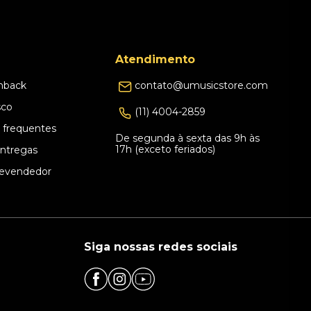
Atendimento
hback
contato@umusicstore.com
sco
(11) 4004-2859
 frequentes
De segunda à sexta das 9h às
17h (exceto feriados)
Entregas
evendedor
Siga nossas redes sociais