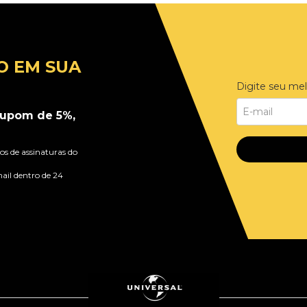
O EM SUA
Digite seu mel
upom de 5%,
s de assinaturas do
ail dentro de 24