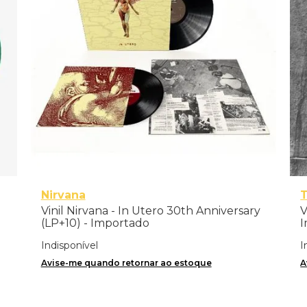
Nirvana
Vinil Nirvana - In Utero 30th Anniversary
V
(LP+10) - Importado
I
Indisponível
I
Avise-me quando retornar ao estoque
A