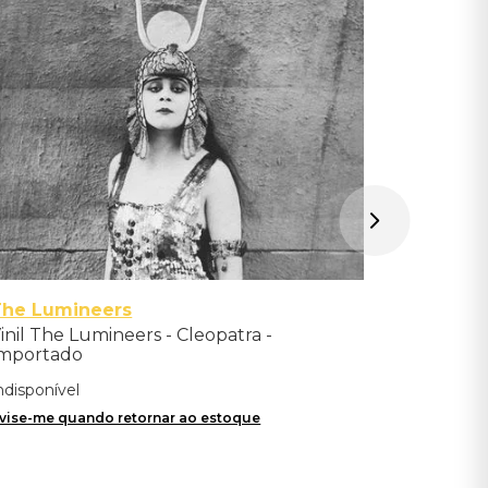
Indisponíve
Avise-me qu
The Lumineers
inil The Lumineers - Cleopatra -
mportado
ndisponível
vise-me quando retornar ao estoque