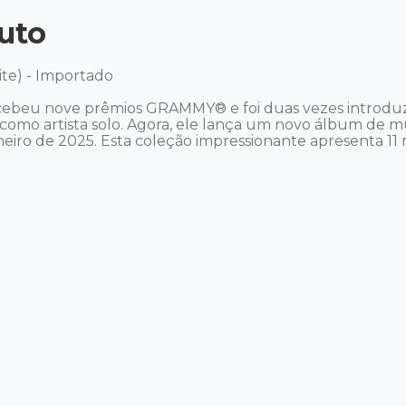
uto
te) - Importado 

recebeu nove prêmios GRAMMY® e foi duas vezes introduz
como artista solo. Agora, ele lança um novo álbum de mú
neiro de 2025. Esta coleção impressionante apresenta 11 m