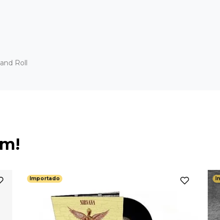
and Roll
ém!
Importado
I