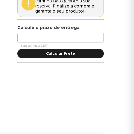
carrinho não garante a sua
reserva.
Finalize a compra e
garanta o seu produto!
Não sei meu CEP