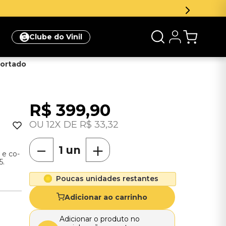
Clube do Vinil
portado
R$
399
,
90
12
R$
33
,
32
－
＋
 e co-
5.
Poucas unidades restantes
Adicionar ao carrinho
Adicionar o produto no