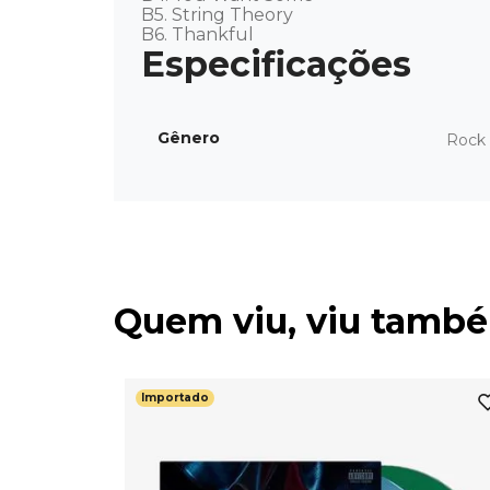
B5. String Theory

B6. Thankful
Gênero
Rock 
Quem viu, viu tamb
Importado
 State -