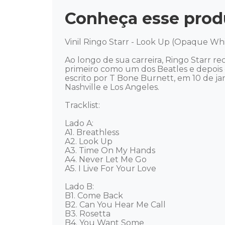
Conheça esse prod
Vinil Ringo Starr - Look Up (Opaque Whi
Ao longo de sua carreira, Ringo Starr 
primeiro como um dos Beatles e depois 
escrito por T Bone Burnett, em 10 de ja
Nashville e Los Angeles.

Tracklist: 

Lado A: 

A1. Breathless 

A2. Look Up 

A3. Time On My Hands 

A4. Never Let Me Go 

A5. I Live For Your Love 

Lado B: 

B1. Come Back

B2. Can You Hear Me Call

B3. Rosetta

B4. You Want Some
