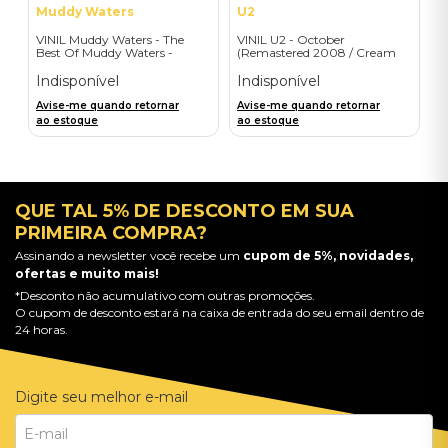
Muddy Waters
U2
VINIL Muddy Waters - The
VINIL U2 - October
Best Of Muddy Waters -
(Remastered 2008 / Cream
Importado
Vinyl) - Importado
Indisponível
Indisponível
Avise-me quando retornar
Avise-me quando retornar
ao estoque
ao estoque
QUE TAL 5% DE DESCONTO EM SUA
PRIMEIRA COMPRA?
Assinando a newsletter você recebe um
cupom de 5%, novidades,
ofertas e muito mais!
*Desconto não acumulativo com outras promoções.
O cupom de desconto estará na caixa de entrada do seu email dentro de
24 horas.
Digite seu melhor e-mail