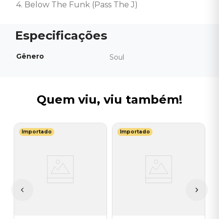
4. Below The Funk (Pass The J)
Gênero
Soul
Quem viu, viu também!
Importado
Importado
S
V
I
I
A
a