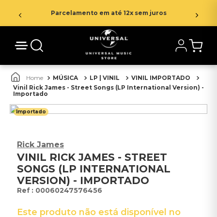
Parcelamento em até 12x sem juros
MÚSICA
LP | VINIL
VINIL IMPORTADO
Vinil Rick James - Street Songs (LP International Version) -
Importado
Importado
Rick James
VINIL RICK JAMES - STREET
SONGS (LP INTERNATIONAL
VERSION) - IMPORTADO
:
00060247576456
Este produto não está disponível no