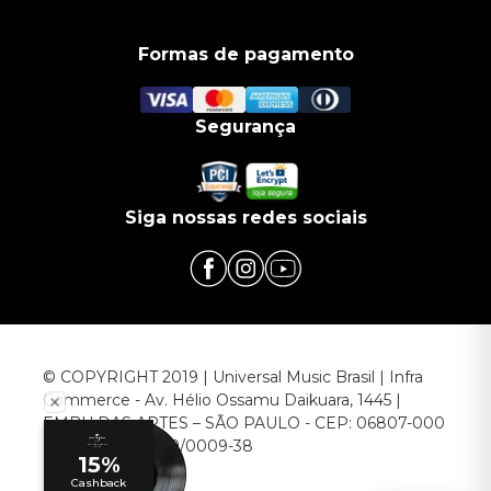
Formas de pagamento
Segurança
Siga nossas redes sociais
© COPYRIGHT 2019 | Universal Music Brasil | Infra
Commerce - Av. Hélio Ossamu Daikuara, 1445 |
EMBU DAS ARTES – SÃO PAULO - CEP: 06807-000
CNPJ: 00.952.789/0009-38