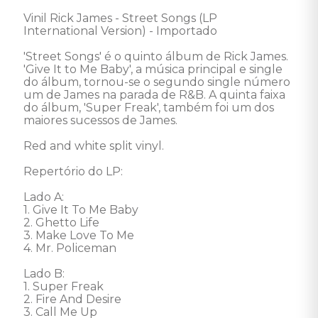
Vinil Rick James - Street Songs (LP 
International Version) - Importado 

'Street Songs' é o quinto álbum de Rick James. 
'Give It to Me Baby', a música principal e single 
do álbum, tornou-se o segundo single número 
um de James na parada de R&B. A quinta faixa 
do álbum, 'Super Freak', também foi um dos 
maiores sucessos de James. 

Red and white split vinyl. 

Repertório do LP: 

Lado A: 

1. Give It To Me Baby 

2. Ghetto Life 

3. Make Love To Me 

4. Mr. Policeman 

Lado B: 

1. Super Freak 

2. Fire And Desire 

3. Call Me Up 
