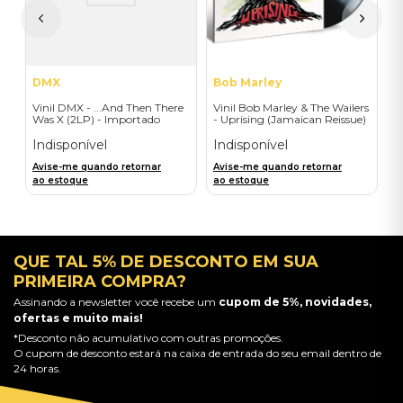
A
a
DMX
Bob Marley
Vinil DMX - ...And Then There
Vinil Bob Marley & The Wailers
Was X (2LP) - Importado
- Uprising (Jamaican Reissue)
- Importado
Indisponível
Indisponível
Avise-me quando retornar
Avise-me quando retornar
ao estoque
ao estoque
QUE TAL 5% DE DESCONTO EM SUA
PRIMEIRA COMPRA?
Assinando a newsletter você recebe um
cupom de 5%, novidades,
ofertas e muito mais!
*Desconto não acumulativo com outras promoções.
O cupom de desconto estará na caixa de entrada do seu email dentro de
24 horas.