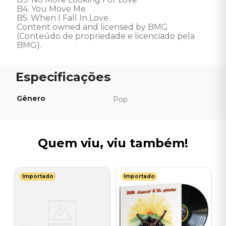
B4. You Move Me 

B5. When I Fall In Love 

Content owned and licensed by BMG 
(Conteúdo de propriedade e licenciado pela 
BMG).
Gênero
Pop
Quem viu, viu também!
Importado
Importado
B
a
V
B
N
I
I