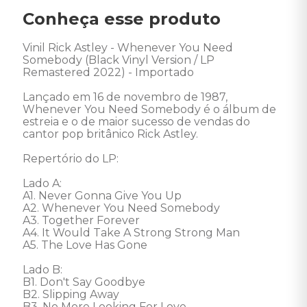
Conheça esse produto
Vinil Rick Astley - Whenever You Need 
Somebody (Black Vinyl Version / LP 
Remastered 2022) - Importado 

Lançado em 16 de novembro de 1987, 
Whenever You Need Somebody é o álbum de 
estreia e o de maior sucesso de vendas do 
cantor pop britânico Rick Astley. 

Repertório do LP: 

Lado A: 

A1. Never Gonna Give You Up 

A2. Whenever You Need Somebody 

A3. Together Forever 

A4. It Would Take A Strong Strong Man 

A5. The Love Has Gone 

Lado B: 

B1. Don't Say Goodbye 

B2. Slipping Away 

B3. No More Looking For Love 
