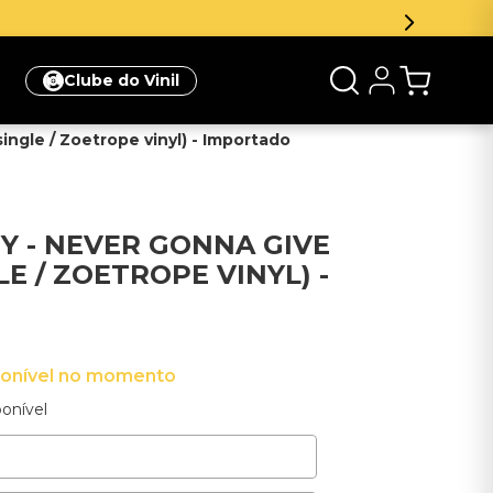
r e ganhe 5% de desconto na sua primeira compra
Clique aq
Clube do Vinil
single / Zoetrope vinyl) - Importado
EY - NEVER GONNA GIVE
LE / ZOETROPE VINYL) -
ponível no momento
onível