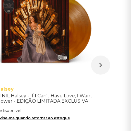
Importad
Indisponíve
Avise-me qu
alsey
INIL Halsey - If I Can't Have Love, I Want
ower - EDIÇÃO LIMITADA EXCLUSIVA
TRANSPARENT ORANGE
ndisponível
vise-me quando retornar ao estoque