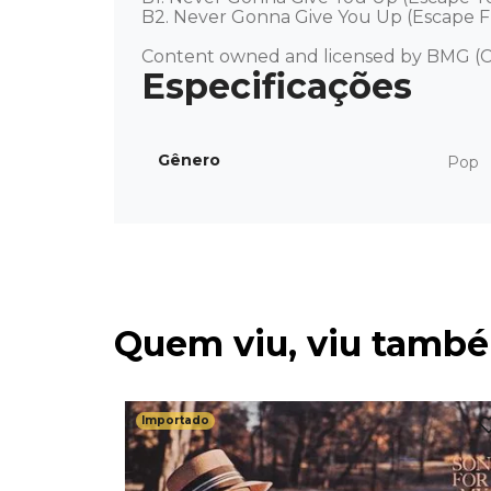
B2. Never Gonna Give You Up (Escape F
Content owned and licensed by BMG (C
Gênero
Pop
Quem viu, viu tamb
Importado
 Standard