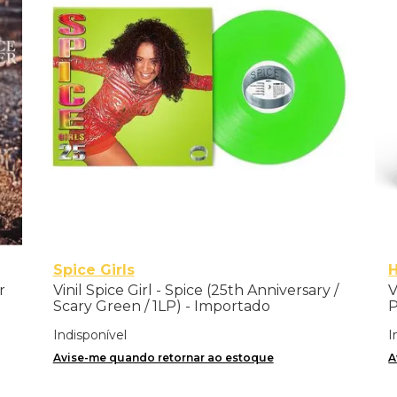
Spice Girls
H
r
Vinil Spice Girl - Spice (25th Anniversary /
V
Scary Green / 1LP) - Importado
P
Indisponível
I
Avise-me quando retornar ao estoque
A