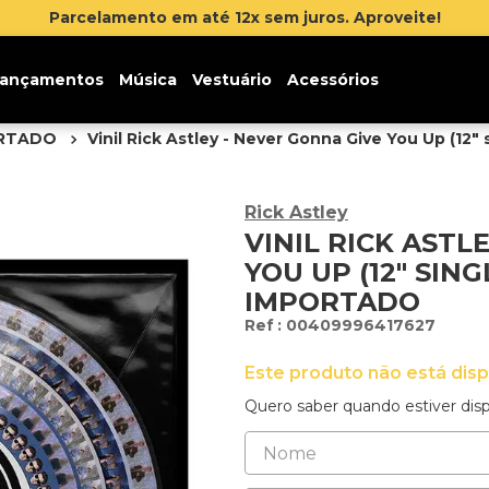
Inscreva-se na newslette
ançamentos
Música
Vestuário
Acessórios
ORTADO
Vinil Rick Astley - Never Gonna Give You Up (12" 
Rick Astley
VINIL RICK ASTL
YOU UP (12" SING
IMPORTADO
:
00409996417627
Este produto não está dis
Quero saber quando estiver disp