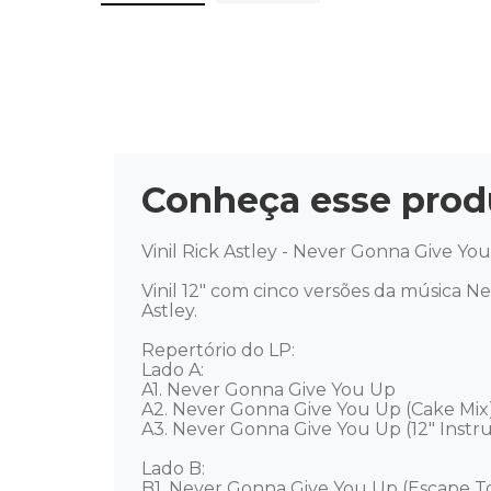
Conheça esse prod
Vinil Rick Astley - Never Gonna Give You 
Vinil 12" com cinco versões da música Ne
Astley.

Repertório do LP:

Lado A: 

A1. Never Gonna Give You Up 

A2. Never Gonna Give You Up (Cake Mix) 
A3. Never Gonna Give You Up (12" Instru
Lado B: 

B1. Never Gonna Give You Up (Escape To