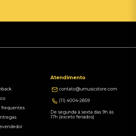
Atendimento
hback
contato@umusicstore.com
sco
(11) 4004-2859
 frequentes
De segunda à sexta das 9h às
17h (exceto feriados)
Entregas
evendedor