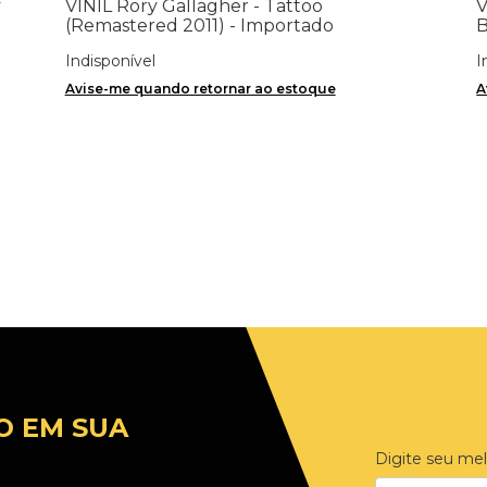
y
VINIL Rory Gallagher - Tattoo
V
(Remastered 2011) - Importado
B
Indisponível
I
Avise-me quando retornar ao estoque
A
O EM SUA
Digite seu mel