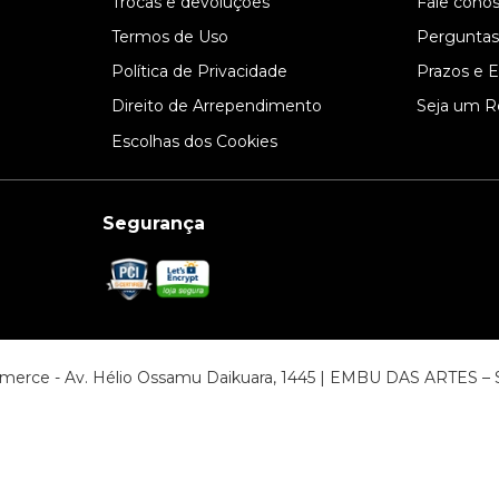
l
Trocas e devoluções
Fale cono
Termos de Uso
Perguntas
Política de Privacidade
Prazos e 
Direito de Arrependimento
Seja um R
Escolhas dos Cookies
Segurança
ommerce - Av. Hélio Ossamu Daikuara, 1445 | EMBU DAS ARTES 