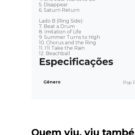
5. Disappear

6. Saturn Return

Lado B (Ring Side):

7. Beat a Drum

8. Imitation of Life

9. Summer Turns to High

10. Chorus and the Ring

11. I'll Take the Rain

12. Beachball
Gênero
Pop 
Quem viu, viu tamb