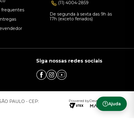
sco
(11) 4004-2859
 frequentes
De segunda à sexta das 9h às
17h (exceto feriados)
Entregas
evendedor
Siga nossas redes sociais
Powered by
Developed by
– SÃO PAULO - CEP:
Ajuda