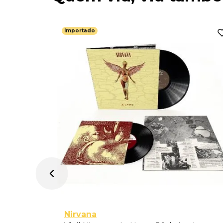
Importado
ailers -
ado
Nirvana