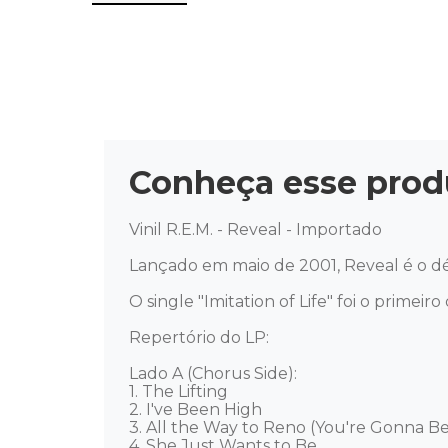
Conheça esse prod
Vinil R.E.M. - Reveal - Importado

Lançado em maio de 2001, Reveal é o d
O single "Imitation of Life" foi o primeir
Repertório do LP: 

Lado A (Chorus Side): 

1. The Lifting

2. I've Been High

3. All the Way to Reno (You're Gonna Be 
4. She Just Wants to Be
