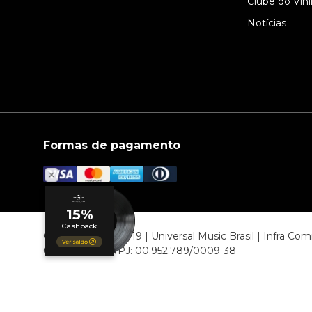
Clube do Vini
Notícias
Formas de pagamento
© COPYRIGHT 2019 | Universal Music Brasil | Infra C
06807-000 CNPJ: 00.952.789/0009-38