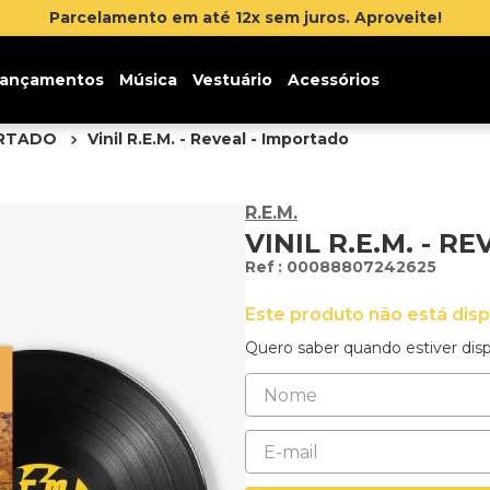
Parcelamento em até 12x sem juros. Aproveite!
ançamentos
Música
Vestuário
Acessórios
ORTADO
Vinil R.E.M. - Reveal - Importado
R.E.M.
VINIL R.E.M. - R
:
00088807242625
Este produto não está dis
Quero saber quando estiver disp