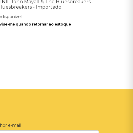
INIL John Mayall & The Bluesbreakers -
luesbreakers - Importado
ndisponível
vise-me quando retornar ao estoque
hor e-mail