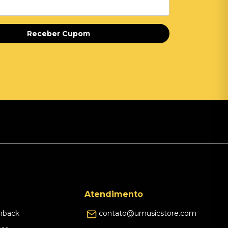
Receber Cupom
Atendimento
hback
contato@umusicstore.com