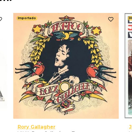
Importado
I
Rory Gallagher
J