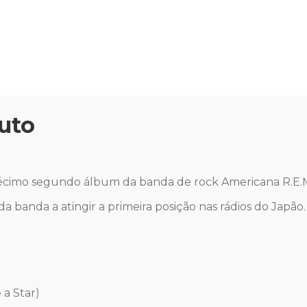
uto
écimo segundo álbum da banda de rock Americana R.E.M.
o da banda a atingir a primeira posição nas rádios do Japão.

a Star)
