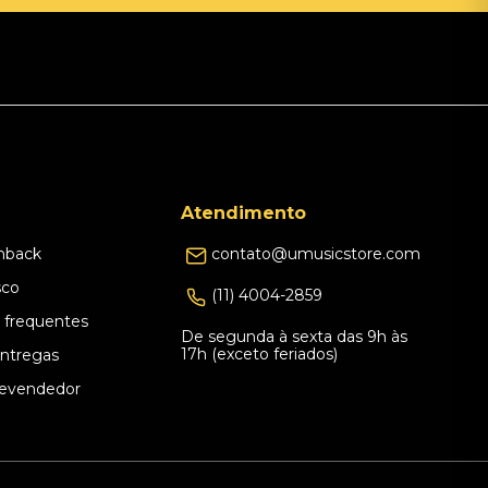
Atendimento
hback
contato@umusicstore.com
sco
(11) 4004-2859
 frequentes
De segunda à sexta das 9h às
17h (exceto feriados)
Entregas
evendedor