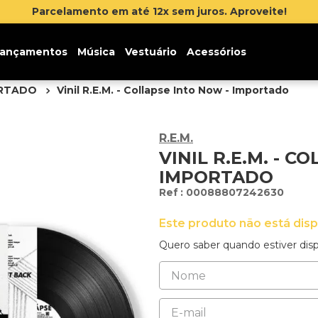
Parcelamento em até 12x sem juros. Aproveite!
ançamentos
Música
Vestuário
Acessórios
ORTADO
Vinil R.E.M. - Collapse Into Now - Importado
R.E.M.
VINIL R.E.M. - C
IMPORTADO
:
00088807242630
Este produto não está dis
Quero saber quando estiver disp