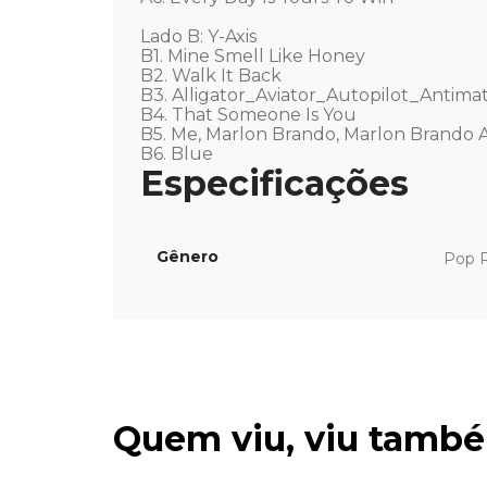
Lado B: Y-Axis

B1. Mine Smell Like Honey 

B2. Walk It Back 

B3. Alligator_Aviator_Autopilot_Antimatt
B4. That Someone Is You 

B5. Me, Marlon Brando, Marlon Brando An
B6. Blue
Gênero
Pop 
Quem viu, viu tamb