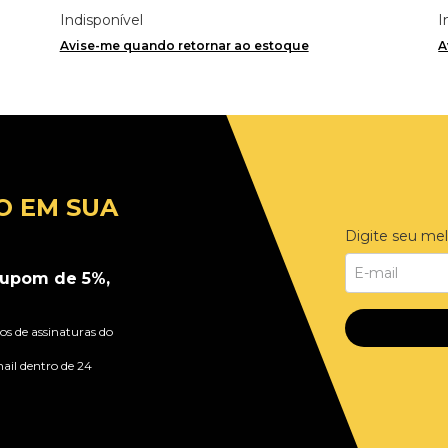
Indisponível
I
Avise-me quando retornar ao estoque
A
O EM SUA
Digite seu mel
upom de 5%,
s de assinaturas do
ail dentro de 24