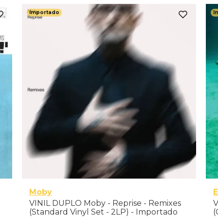
Importado
I
Moby
VINIL DUPLO Moby - Reprise - Remixes
V
(Standard Vinyl Set - 2LP) - Importado
(