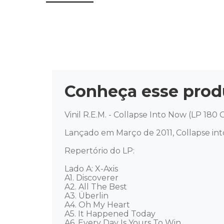
Conheça esse prod
Vinil R.E.M. - Collapse Into Now (LP 180 
Lançado em Março de 2011, Collapse int
Repertório do LP: 

Lado A: X-Axis

A1. Discoverer 

A2. All The Best 

A3. Überlin 

A4. Oh My Heart 

A5. It Happened Today 

A6. Every Day Is Yours To Win
