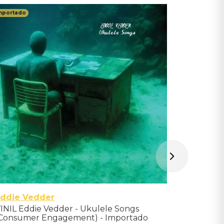
mportado
Importado
Travis
Vinil Trav
Green Vin
Indisponíve
Avise-me qu
Eddie Vedder
INIL Eddie Vedder - Ukulele Songs
Consumer Engagement) - Importado