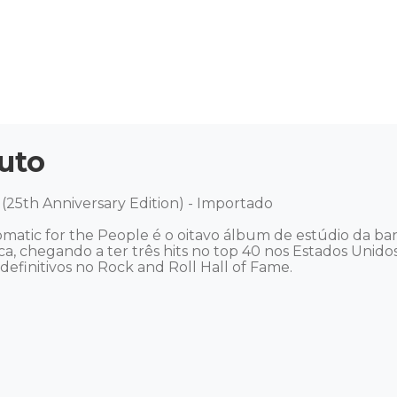
uto
(25th Anniversary Edition) - Importado 

atic for the People é o oitavo álbum de estúdio da band
a, chegando a ter três hits no top 40 nos Estados Unidos. 
efinitivos no Rock and Roll Hall of Fame. 
