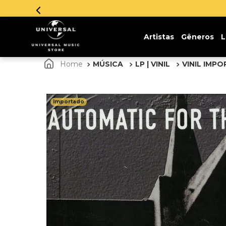
Parcelamento em até 12x sem juros. Aprove
Artistas
Gêneros
L
MÚSICA
LP | VINIL
VINIL IMP
Importado