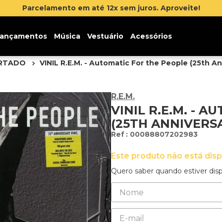
ite!
ançamentos
Música
Vestuário
Acessórios
ORTADO
VINIL R.E.M. - Automatic For the People (25th An
R.E.M.
VINIL R.E.M. - 
(25TH ANNIVERS
:
00088807202983
Este produto não está dis
Quero saber quando estiver disp