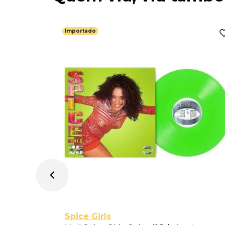
Importado
e Shrine -
Spice Girls