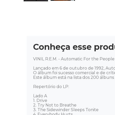
Conheça esse prod
VINIL R.E.M. - Automatic For the People 
Lançado em 6 de outubro de 1992, Autom
O álbum foi sucesso comercial e de crític
Este álbum está na lista dos 200 álbuns d
Repertório do LP: 

Lado A 

1. Drive 

2. Try Not to Breathe 

3. The Sidewinder Sleeps Tonite 

4. Everybody Hurts 
