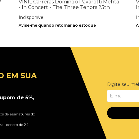
/
VINIL Carreras Domingo Pavarotti Mehta
V
- In Concert - The Three Tenors 25th
I
Anniversary
Indisponível
I
Avise-me quando retornar ao estoque
A
O EM SUA
Digite seu mel
upom de 5%,
s de assinaturas do
ail dentro de 24