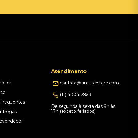
Atendimento
hback
contato@umusicstore.com
sco
(11) 4004-2859
 frequentes
De segunda à sexta das 9h às
17h (exceto feriados)
Entregas
evendedor