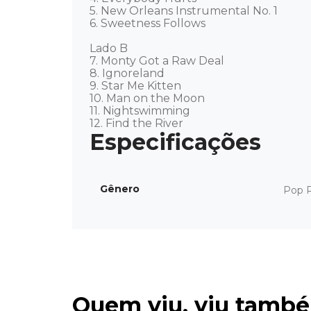
5. New Orleans Instrumental No. 1 

6. Sweetness Follows 

Lado B 

7. Monty Got a Raw Deal 

8. Ignoreland 

9. Star Me Kitten 

10. Man on the Moon 

11. Nightswimming 

12. Find the River
Gênero
Pop 
Quem viu, viu tamb