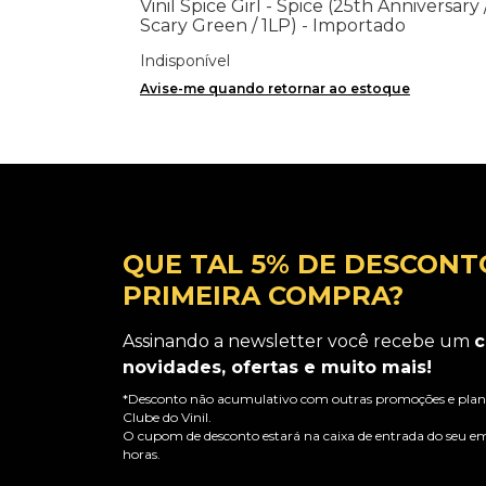
Vinil Spice Girl - Spice (25th Anniversary 
Scary Green / 1LP) - Importado
Indisponível
Avise-me quando retornar ao estoque
QUE TAL 5% DE DESCONT
PRIMEIRA COMPRA?
Assinando a newsletter você recebe um
c
novidades, ofertas e muito mais!
*Desconto não acumulativo com outras promoções e plano
Clube do Vinil.
O cupom de desconto estará na caixa de entrada do seu em
horas.