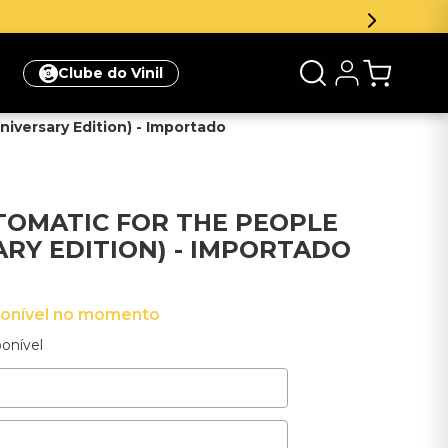
Inscreva-se na newsle
Clube do Vinil
niversary Edition) - Importado
AUTOMATIC FOR THE PEOPLE
ARY EDITION) - IMPORTADO
ponível no momento
onível