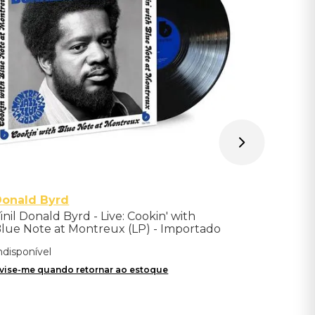
Indisponíve
Avise-me qu
Donald Byrd
inil Donald Byrd - Live: Cookin' with
lue Note at Montreux (LP) - Importado
ndisponível
vise-me quando retornar ao estoque