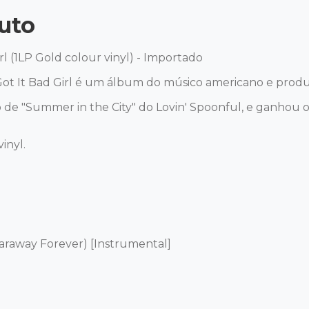
uto
rl (1LP Gold colour vinyl) - Importado 

t It Bad Girl é um álbum do músico americano e produtor
o de "Summer in the City" do Lovin' Spoonful, e ganhou
nyl. 

raway Forever) [Instrumental] 
