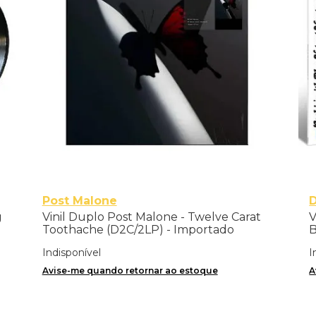
Post Malone
g
Vinil Duplo Post Malone - Twelve Carat
V
Toothache (D2C/2LP) - Importado
B
Indisponível
I
Avise-me quando retornar ao estoque
A