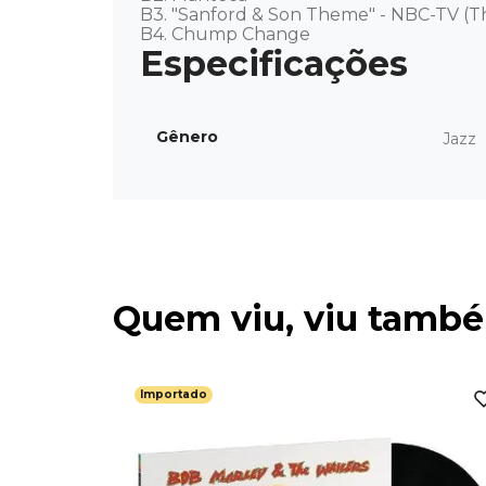
B3. "Sanford & Son Theme" - NBC-TV (Th
B4. Chump Change
Gênero
Jazz
Quem viu, viu tamb
Importado
 Importado