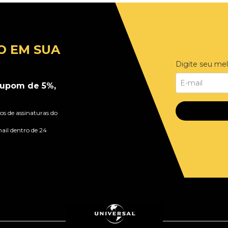
O EM SUA
Digite seu mel
upom de 5%,
s de assinaturas do
ail dentro de 24