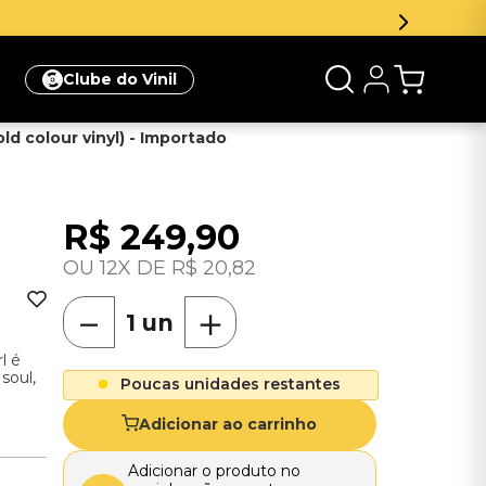
Clube do Vinil
old colour vinyl) - Importado
R$
249
,
90
12
R$
20
,
82
－
＋
l é
soul,
Poucas unidades restantes
Adicionar ao carrinho
Adicionar o produto no