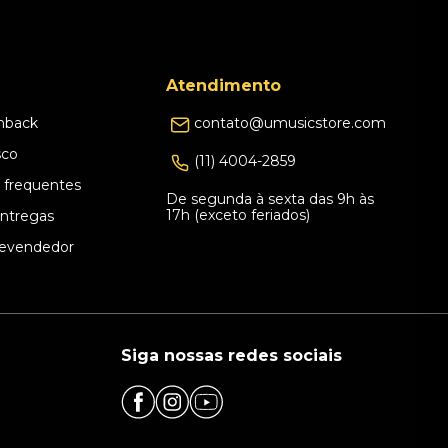
Atendimento
hback
contato@umusicstore.com
sco
(11) 4004-2859
 frequentes
De segunda à sexta das 9h às
17h (exceto feriados)
Entregas
evendedor
Siga nossas redes sociais