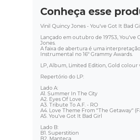
Conheça esse prod
Vinil Quincy Jones - You've Got It Bad Gi
Lançado em outubro de 19753, You've Go
Jones. 

A faixa de abertura é uma interpretaçã
Instrumental no 16º Grammy Awards. 

LP, Album, Limited Edition, Gold colour vi
Repertório do LP: 

Lado A: 

A1. Summer In The City 

A2. Eyes Of Love 

A3. Tribute To A.F. - RO 

A4. Love Theme From "The Getaway" (Fa
A5. You've Got It Bad Girl 

Lado B: 

B1. Superstition

B2. Manteca
