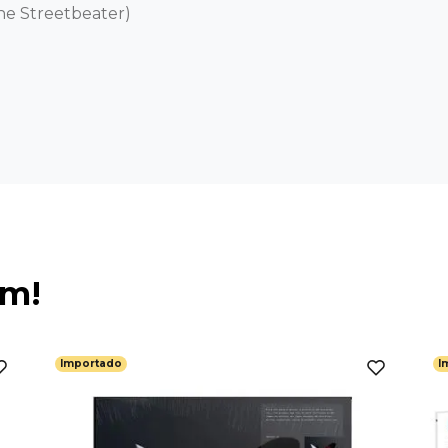
e Streetbeater)

ém!
Importado
I