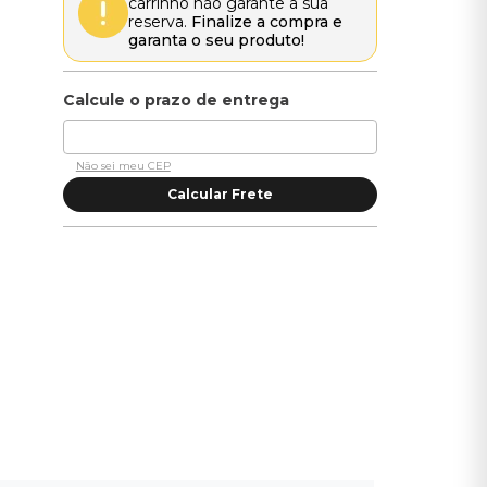
carrinho não garante a sua
reserva.
Finalize a compra e
garanta o seu produto!
Não sei meu CEP