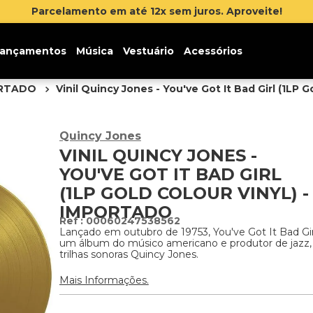
Parcelamento em até 12x sem juros. Aproveite!
ançamentos
Música
Vestuário
Acessórios
ORTADO
Vinil Quincy Jones - You've Got It Bad Girl (1LP G
Quincy Jones
VINIL QUINCY JONES -
YOU'VE GOT IT BAD GIRL
(1LP GOLD COLOUR VINYL) -
IMPORTADO
:
00060247538562
Lançado em outubro de 19753, You've Got It Bad Gir
um álbum do músico americano e produtor de jazz, 
trilhas sonoras Quincy Jones.
Mais Informações.