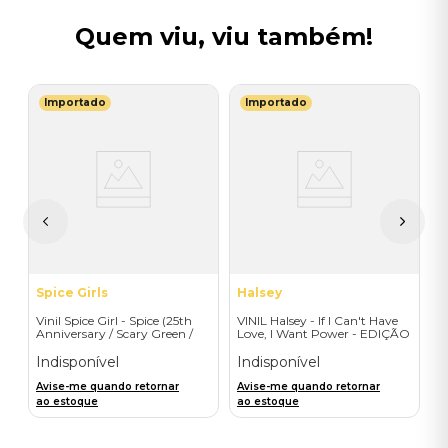
Quem viu, viu também!
Importado
Importado
T
V
G
I
A
a
Spice Girls
Halsey
Vinil Spice Girl - Spice (25th
VINIL Halsey - If I Can't Have
Anniversary / Scary Green /
Love, I Want Power - EDIÇÃO
1LP) - Importado
LIMITADA EXCLUSIVA
TRANSPARENT ORANGE
Indisponível
Indisponível
Avise-me quando retornar
Avise-me quando retornar
ao estoque
ao estoque